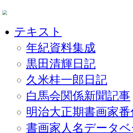
テキスト
年紀資料集成
黒田清輝日記
久米桂一郎日記
白馬会関係新聞記事
明治大正期書画家番
書画家人名データベ