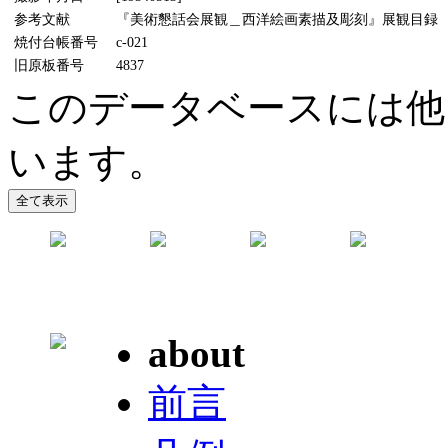
参考文献
『美術懇話会展観＿西洋絵画素描及彫刻』展観目録 
焼付台帳番号
c-021
旧原板番号
4837
このデータベースには他
います。
about
前言