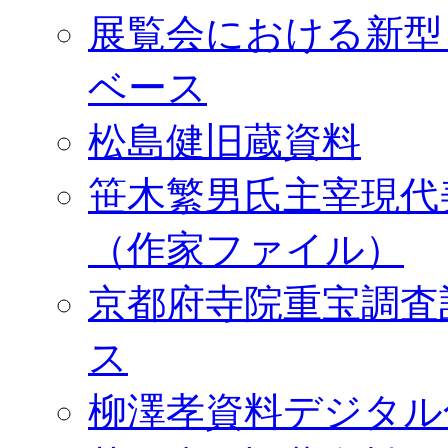
展覧会における新型
ベース
松島健旧蔵資料
笹木繁男氏主宰現代
（作家ファイル）
京都府寺院重宝調査
ス
柳澤孝資料デジタル