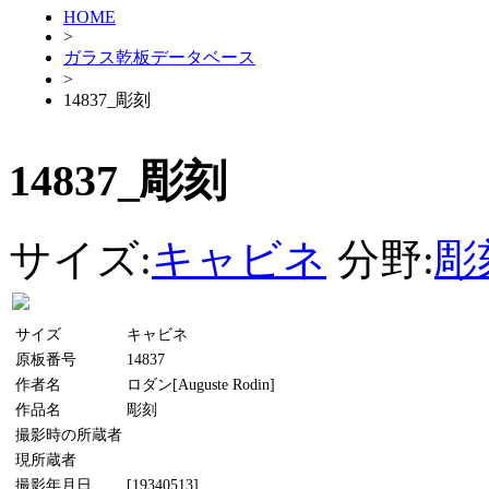
HOME
>
ガラス乾板データベース
>
14837_彫刻
14837_彫刻
サイズ:
キャビネ
分野:
彫
サイズ
キャビネ
原板番号
14837
作者名
ロダン[Auguste Rodin]
作品名
彫刻
撮影時の所蔵者
現所蔵者
撮影年月日
[19340513]