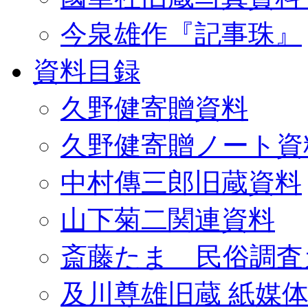
今泉雄作『記事珠』
資料目録
久野健寄贈資料
久野健寄贈ノート資
中村傳三郎旧蔵資料
山下菊二関連資料
斎藤たま 民俗調査
及川尊雄旧蔵 紙媒