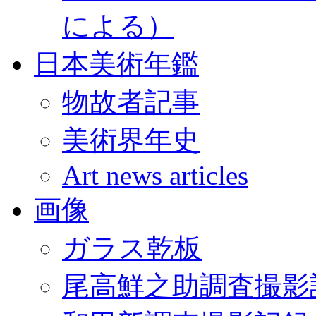
による）
日本美術年鑑
物故者記事
美術界年史
Art news articles
画像
ガラス乾板
尾高鮮之助調査撮影