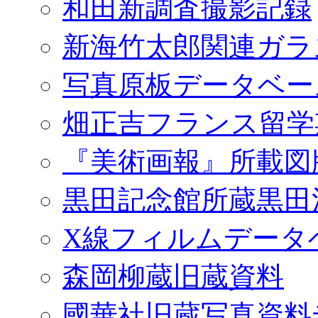
和田新調査撮影記録
新海竹太郎関連ガラ
写真原板データベー
畑正吉フランス留学
『美術画報』所載図
黒田記念館所蔵黒田
X線フィルムデータ
森岡柳蔵旧蔵資料
國華社旧蔵写真資料