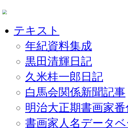
テキスト
年紀資料集成
黒田清輝日記
久米桂一郎日記
白馬会関係新聞記事
明治大正期書画家番
書画家人名データベ