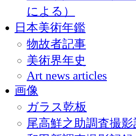
による）
日本美術年鑑
物故者記事
美術界年史
Art news articles
画像
ガラス乾板
尾高鮮之助調査撮影