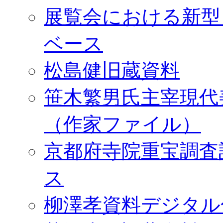
展覧会における新型
ベース
松島健旧蔵資料
笹木繁男氏主宰現代
（作家ファイル）
京都府寺院重宝調査
ス
柳澤孝資料デジタル