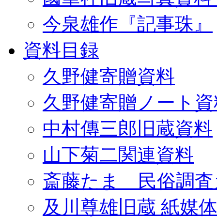
今泉雄作『記事珠』
資料目録
久野健寄贈資料
久野健寄贈ノート資
中村傳三郎旧蔵資料
山下菊二関連資料
斎藤たま 民俗調査
及川尊雄旧蔵 紙媒