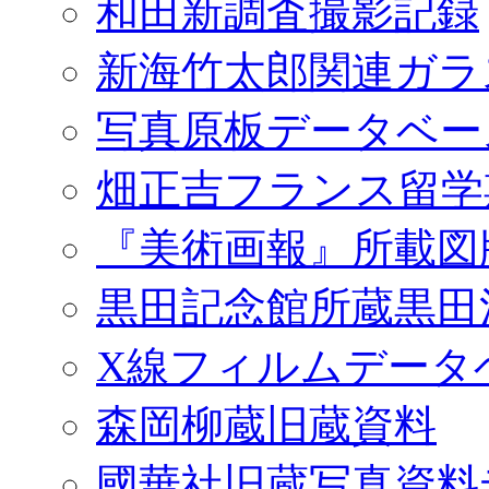
和田新調査撮影記録
新海竹太郎関連ガラ
写真原板データベー
畑正吉フランス留学
『美術画報』所載図
黒田記念館所蔵黒田
X線フィルムデータ
森岡柳蔵旧蔵資料
國華社旧蔵写真資料