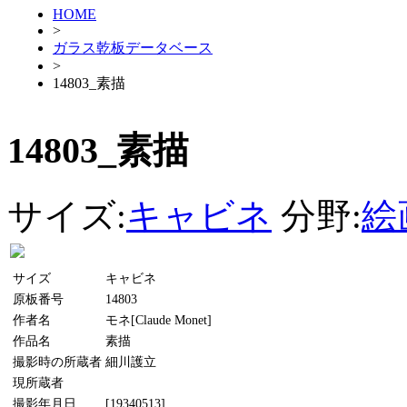
HOME
>
ガラス乾板データベース
>
14803_素描
14803_素描
サイズ:
キャビネ
分野:
絵
サイズ
キャビネ
原板番号
14803
作者名
モネ[Claude Monet]
作品名
素描
撮影時の所蔵者
細川護立
現所蔵者
撮影年月日
[19340513]