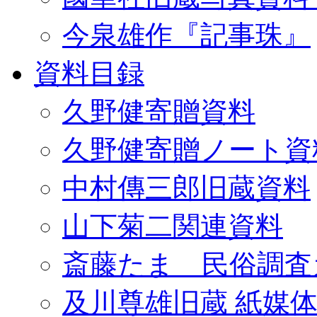
今泉雄作『記事珠』
資料目録
久野健寄贈資料
久野健寄贈ノート資
中村傳三郎旧蔵資料
山下菊二関連資料
斎藤たま 民俗調査
及川尊雄旧蔵 紙媒