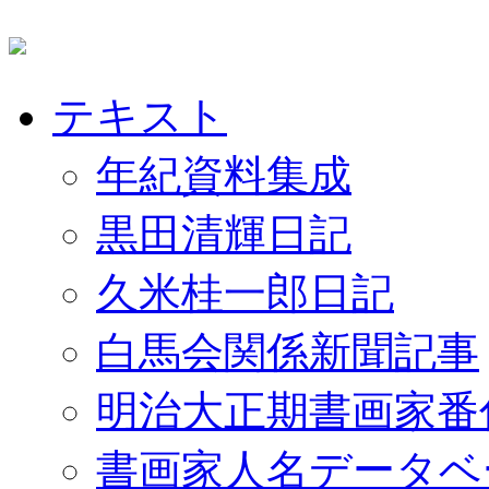
テキスト
年紀資料集成
黒田清輝日記
久米桂一郎日記
白馬会関係新聞記事
明治大正期書画家番
書画家人名データベ