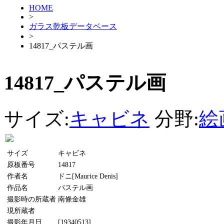
HOME
>
ガラス乾板データベース
>
14817_パステル画
14817_パステル画
サイズ:
キャビネ
分野:
絵
サイズ
キャビネ
原板番号
14817
作者名
ドニ[Maurice Denis]
作品名
パステル画
撮影時の所蔵者
南條金雄
現所蔵者
撮影年月日
[19340513]