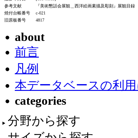
参考文献
『美術懇話会展観＿西洋絵画素描及彫刻』展観目録 
焼付台帳番号
c-021
旧原板番号
4817
about
前言
凡例
本データベースの利用
categories
分野から探す
サイズから探す