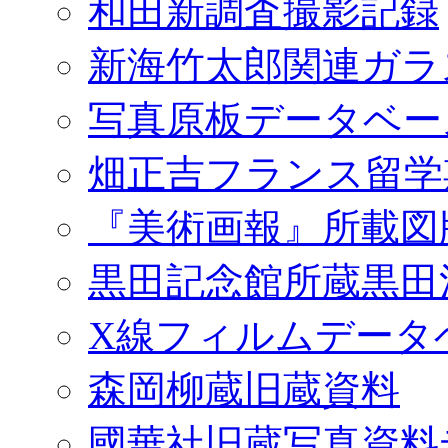
和田新調査撮影記録
新海竹太郎関連ガラ
写真原板データベー
畑正吉フランス留学
『美術画報』所載図
黒田記念館所蔵黒田
X線フィルムデータ
森岡柳蔵旧蔵資料
國華社旧蔵写真資料