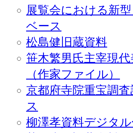
展覧会における新型
ベース
松島健旧蔵資料
笹木繁男氏主宰現代
（作家ファイル）
京都府寺院重宝調査
ス
柳澤孝資料デジタル