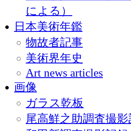
による）
日本美術年鑑
物故者記事
美術界年史
Art news articles
画像
ガラス乾板
尾高鮮之助調査撮影