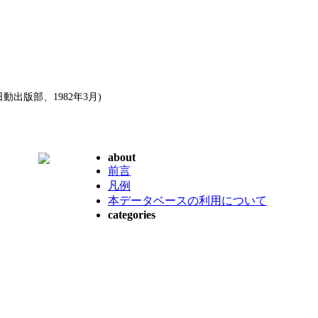
出版部、1982年3月)
about
前言
凡例
本データベースの利用について
categories