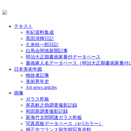
テキスト
年紀資料集成
黒田清輝日記
久米桂一郎日記
白馬会関係新聞記事
明治大正期書画家番付データベース
書画家人名データベース（明治大正期書画家番付
日本美術年鑑
物故者記事
美術界年史
Art news articles
画像
ガラス乾板
尾高鮮之助調査撮影記録
和田新調査撮影記録
新海竹太郎関連ガラス乾板
写真原板データベース（4×5カラー）
畑正吉フランス留学期写真資料