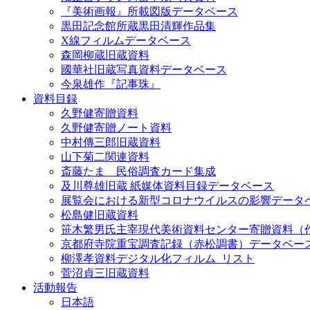
『美術画報』所載図版データベース
黒田記念館所蔵黒田清輝作品集
X線フィルムデータベース
森岡柳蔵旧蔵資料
國華社旧蔵写真資料データベース
今泉雄作『記事珠』
資料目録
久野健寄贈資料
久野健寄贈ノート資料
中村傳三郎旧蔵資料
山下菊二関連資料
斎藤たま 民俗調査カード集成
及川尊雄旧蔵 紙媒体資料目録データベース
展覧会における新型コロナウイルスの影響データ
松島健旧蔵資料
笹木繁男氏主宰現代美術資料センター寄贈資料（
京都府寺院重宝調査記録（赤松調書）データベー
柳澤孝資料デジタル化フィルム_リスト
菅沼貞三旧蔵資料
活動報告
日本語