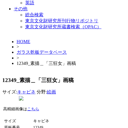
英語
その他
総合検索
東京文化財研究所刊行物リポジトリ
東京文化財研究所蔵書検索（OPAC）
HOME
>
ガラス乾板データベース
>
12349_素描＿「三狂女」画稿
12349_素描＿「三狂女」画稿
サイズ:
キャビネ
分野:
絵画
高精細画像は
こちら
サイズ
キャビネ
原板番号
12349