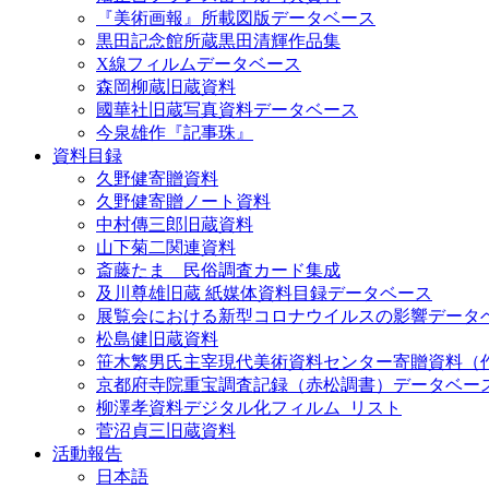
『美術画報』所載図版データベース
黒田記念館所蔵黒田清輝作品集
X線フィルムデータベース
森岡柳蔵旧蔵資料
國華社旧蔵写真資料データベース
今泉雄作『記事珠』
資料目録
久野健寄贈資料
久野健寄贈ノート資料
中村傳三郎旧蔵資料
山下菊二関連資料
斎藤たま 民俗調査カード集成
及川尊雄旧蔵 紙媒体資料目録データベース
展覧会における新型コロナウイルスの影響データ
松島健旧蔵資料
笹木繁男氏主宰現代美術資料センター寄贈資料（
京都府寺院重宝調査記録（赤松調書）データベー
柳澤孝資料デジタル化フィルム_リスト
菅沼貞三旧蔵資料
活動報告
日本語