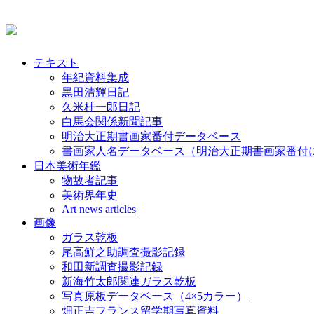
テキスト
年紀資料集成
黒田清輝日記
久米桂一郎日記
白馬会関係新聞記事
明治大正期書画家番付データベース
書画家人名データベース（明治大正期書画家番付
日本美術年鑑
物故者記事
美術界年史
Art news articles
画像
ガラス乾板
尾高鮮之助調査撮影記録
和田新調査撮影記録
新海竹太郎関連ガラス乾板
写真原板データベース（4×5カラー）
畑正吉フランス留学期写真資料