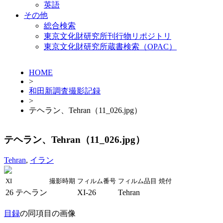
英語
その他
総合検索
東京文化財研究所刊行物リポジトリ
東京文化財研究所蔵書検索（OPAC）
HOME
>
和田新調査撮影記録
>
テヘラン、Tehran（11_026.jpg）
テヘラン、Tehran（11_026.jpg）
Tehran
,
イラン
XI
撮影時期
フィルム番号
フィルム品目
焼付
26
テヘラン
XI-26
Tehran
目録
の同項目の画像