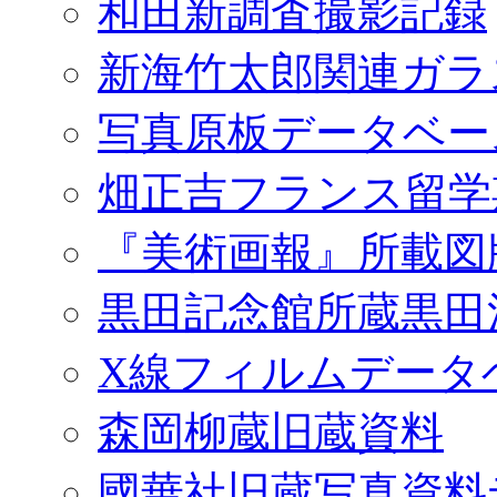
和田新調査撮影記録
新海竹太郎関連ガラ
写真原板データベー
畑正吉フランス留学
『美術画報』所載図
黒田記念館所蔵黒田
X線フィルムデータ
森岡柳蔵旧蔵資料
國華社旧蔵写真資料