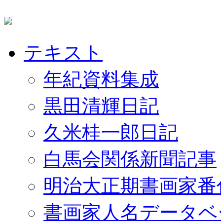
テキスト
年紀資料集成
黒田清輝日記
久米桂一郎日記
白馬会関係新聞記事
明治大正期書画家番
書画家人名データベ