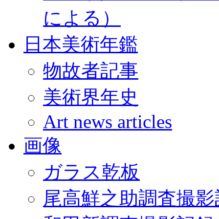
による）
日本美術年鑑
物故者記事
美術界年史
Art news articles
画像
ガラス乾板
尾高鮮之助調査撮影