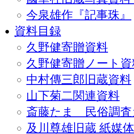
今泉雄作『記事珠』
資料目録
久野健寄贈資料
久野健寄贈ノート資
中村傳三郎旧蔵資料
山下菊二関連資料
斎藤たま 民俗調査
及川尊雄旧蔵 紙媒