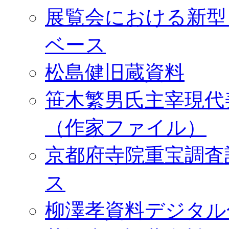
展覧会における新型
ベース
松島健旧蔵資料
笹木繁男氏主宰現代
（作家ファイル）
京都府寺院重宝調査
ス
柳澤孝資料デジタル