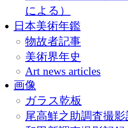
による）
日本美術年鑑
物故者記事
美術界年史
Art news articles
画像
ガラス乾板
尾高鮮之助調査撮影