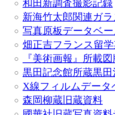
和田新調査撮影記録
新海竹太郎関連ガラ
写真原板データベー
畑正吉フランス留学
『美術画報』所載図
黒田記念館所蔵黒田
X線フィルムデータ
森岡柳蔵旧蔵資料
國華社旧蔵写真資料