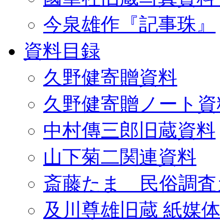
今泉雄作『記事珠』
資料目録
久野健寄贈資料
久野健寄贈ノート資
中村傳三郎旧蔵資料
山下菊二関連資料
斎藤たま 民俗調査
及川尊雄旧蔵 紙媒