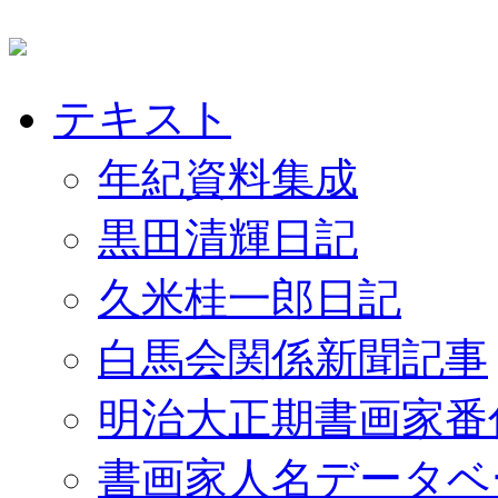
テキスト
年紀資料集成
黒田清輝日記
久米桂一郎日記
白馬会関係新聞記事
明治大正期書画家番
書画家人名データベ