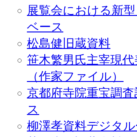
展覧会における新型
ベース
松島健旧蔵資料
笹木繁男氏主宰現代
（作家ファイル）
京都府寺院重宝調査
ス
柳澤孝資料デジタル