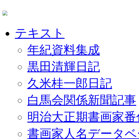
テキスト
年紀資料集成
黒田清輝日記
久米桂一郎日記
白馬会関係新聞記事
明治大正期書画家番
書画家人名データベ