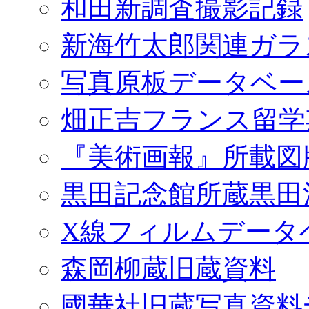
和田新調査撮影記録
新海竹太郎関連ガラ
写真原板データベー
畑正吉フランス留学
『美術画報』所載図
黒田記念館所蔵黒田
X線フィルムデータ
森岡柳蔵旧蔵資料
國華社旧蔵写真資料