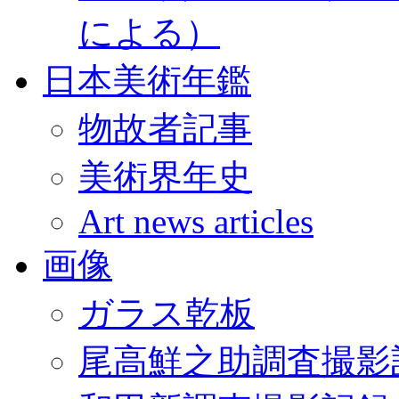
による）
日本美術年鑑
物故者記事
美術界年史
Art news articles
画像
ガラス乾板
尾高鮮之助調査撮影