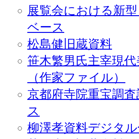
展覧会における新型
ベース
松島健旧蔵資料
笹木繁男氏主宰現代
（作家ファイル）
京都府寺院重宝調査
ス
柳澤孝資料デジタル