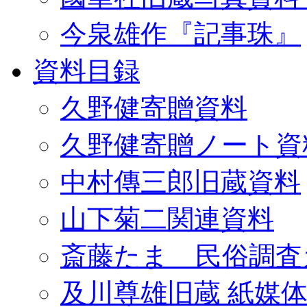
今泉雄作『記事珠』
資料目録
久野健寄贈資料
久野健寄贈ノート資
中村傳三郎旧蔵資料
山下菊二関連資料
斎藤たま 民俗調査
及川尊雄旧蔵 紙媒