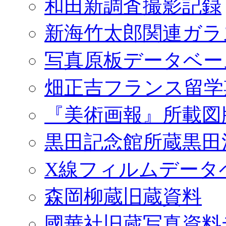
和田新調査撮影記録
新海竹太郎関連ガラ
写真原板データベー
畑正吉フランス留学
『美術画報』所載図
黒田記念館所蔵黒田
X線フィルムデータ
森岡柳蔵旧蔵資料
國華社旧蔵写真資料