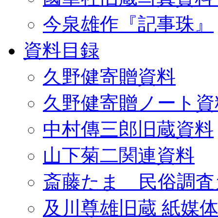
今泉雄作『記事珠』
資料目録
久野健寄贈資料
久野健寄贈ノート資
中村傳三郎旧蔵資料
山下菊二関連資料
斎藤たま 民俗調査
及川尊雄旧蔵 紙媒