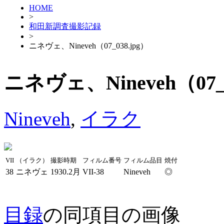
HOME
>
和田新調査撮影記録
>
ニネヴェ、Nineveh（07_038.jpg）
ニネヴェ、Nineveh（07_0
Nineveh
,
イラク
VII
（イラク）
撮影時期
フィルム番号
フィルム品目
焼付
38
ニネヴェ
1930.2月
VII-38
Nineveh
◎
目録
の同項目の画像