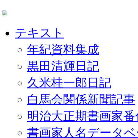
テキスト
年紀資料集成
黒田清輝日記
久米桂一郎日記
白馬会関係新聞記事
明治大正期書画家番
書画家人名データベ