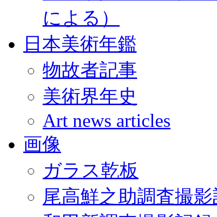
による）
日本美術年鑑
物故者記事
美術界年史
Art news articles
画像
ガラス乾板
尾高鮮之助調査撮影