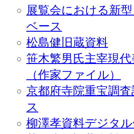
展覧会における新型
ベース
松島健旧蔵資料
笹木繁男氏主宰現代
（作家ファイル）
京都府寺院重宝調査
ス
柳澤孝資料デジタル