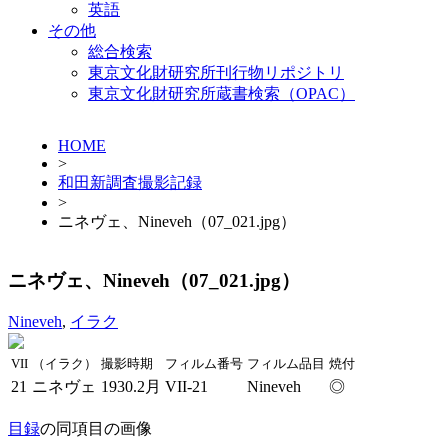
英語
その他
総合検索
東京文化財研究所刊行物リポジトリ
東京文化財研究所蔵書検索（OPAC）
HOME
>
和田新調査撮影記録
>
ニネヴェ、Nineveh（07_021.jpg）
ニネヴェ、Nineveh（07_021.jpg）
Nineveh
,
イラク
VII
（イラク）
撮影時期
フィルム番号
フィルム品目
焼付
21
ニネヴェ
1930.2月
VII-21
Nineveh
◎
目録
の同項目の画像