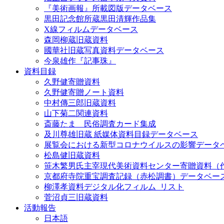
『美術画報』所載図版データベース
黒田記念館所蔵黒田清輝作品集
X線フィルムデータベース
森岡柳蔵旧蔵資料
國華社旧蔵写真資料データベース
今泉雄作『記事珠』
資料目録
久野健寄贈資料
久野健寄贈ノート資料
中村傳三郎旧蔵資料
山下菊二関連資料
斎藤たま 民俗調査カード集成
及川尊雄旧蔵 紙媒体資料目録データベース
展覧会における新型コロナウイルスの影響データ
松島健旧蔵資料
笹木繁男氏主宰現代美術資料センター寄贈資料（
京都府寺院重宝調査記録（赤松調書）データベー
柳澤孝資料デジタル化フィルム_リスト
菅沼貞三旧蔵資料
活動報告
日本語