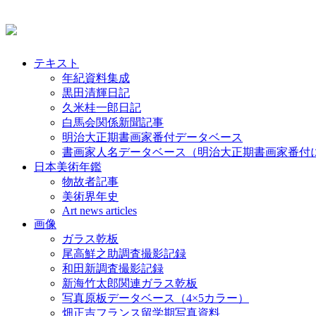
テキスト
年紀資料集成
黒田清輝日記
久米桂一郎日記
白馬会関係新聞記事
明治大正期書画家番付データベース
書画家人名データベース（明治大正期書画家番付
日本美術年鑑
物故者記事
美術界年史
Art news articles
画像
ガラス乾板
尾高鮮之助調査撮影記録
和田新調査撮影記録
新海竹太郎関連ガラス乾板
写真原板データベース（4×5カラー）
畑正吉フランス留学期写真資料