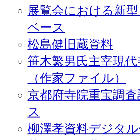
展覧会における新型
ベース
松島健旧蔵資料
笹木繁男氏主宰現代
（作家ファイル）
京都府寺院重宝調査
ス
柳澤孝資料デジタル