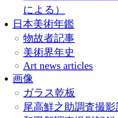
による）
日本美術年鑑
物故者記事
美術界年史
Art news articles
画像
ガラス乾板
尾高鮮之助調査撮影