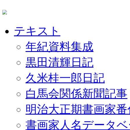
テキスト
年紀資料集成
黒田清輝日記
久米桂一郎日記
白馬会関係新聞記事
明治大正期書画家番
書画家人名データベ