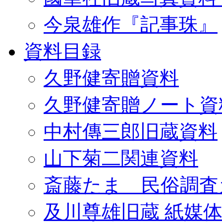
今泉雄作『記事珠』
資料目録
久野健寄贈資料
久野健寄贈ノート資
中村傳三郎旧蔵資料
山下菊二関連資料
斎藤たま 民俗調査
及川尊雄旧蔵 紙媒