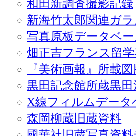
和田新調査撮影記録
新海竹太郎関連ガラ
写真原板データベー
畑正吉フランス留学
『美術画報』所載図
黒田記念館所蔵黒田
X線フィルムデータ
森岡柳蔵旧蔵資料
國華社旧蔵写真資料