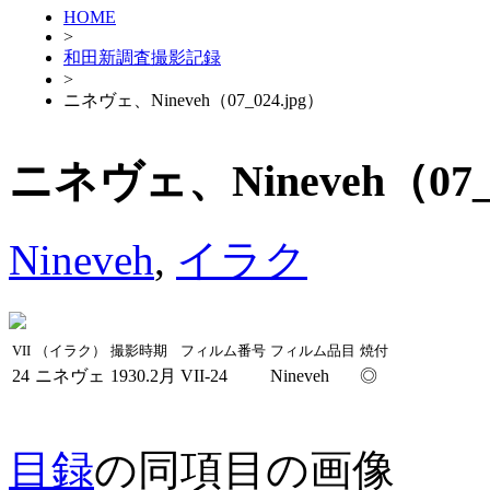
HOME
>
和田新調査撮影記録
>
ニネヴェ、Nineveh（07_024.jpg）
ニネヴェ、Nineveh（07_0
Nineveh
,
イラク
VII
（イラク）
撮影時期
フィルム番号
フィルム品目
焼付
24
ニネヴェ
1930.2月
VII-24
Nineveh
◎
目録
の同項目の画像