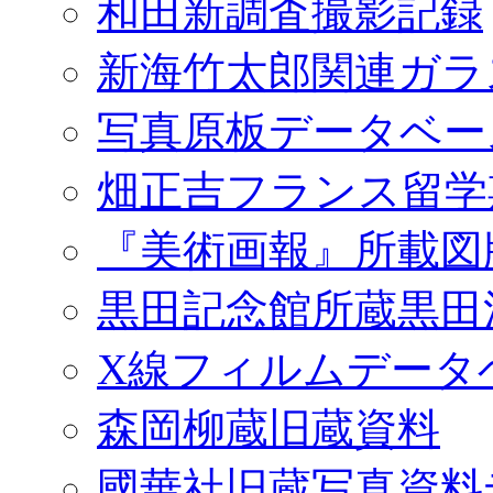
和田新調査撮影記録
新海竹太郎関連ガラ
写真原板データベー
畑正吉フランス留学
『美術画報』所載図
黒田記念館所蔵黒田
X線フィルムデータ
森岡柳蔵旧蔵資料
國華社旧蔵写真資料