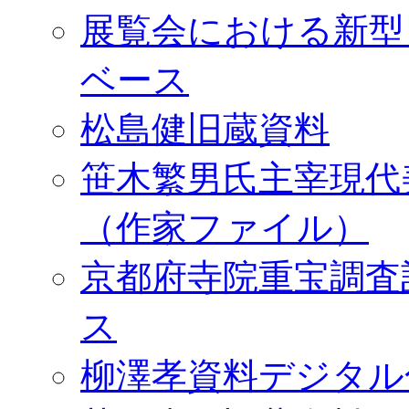
展覧会における新型
ベース
松島健旧蔵資料
笹木繁男氏主宰現代
（作家ファイル）
京都府寺院重宝調査
ス
柳澤孝資料デジタル