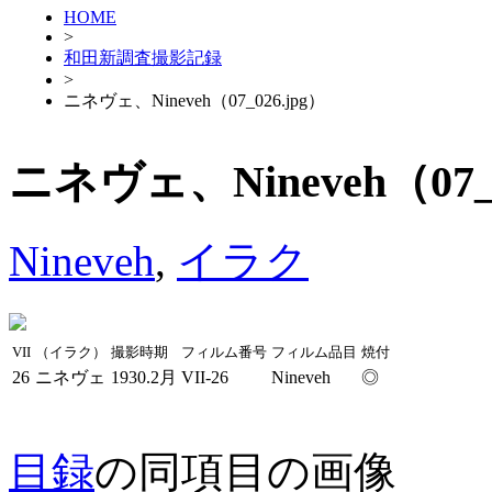
HOME
>
和田新調査撮影記録
>
ニネヴェ、Nineveh（07_026.jpg）
ニネヴェ、Nineveh（07_0
Nineveh
,
イラク
VII
（イラク）
撮影時期
フィルム番号
フィルム品目
焼付
26
ニネヴェ
1930.2月
VII-26
Nineveh
◎
目録
の同項目の画像