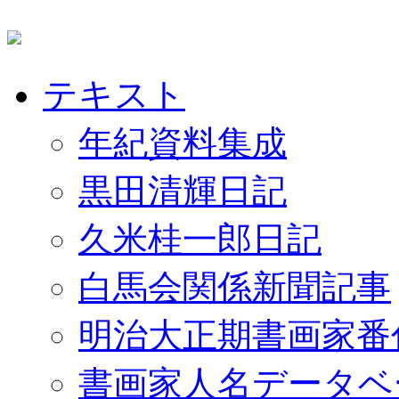
テキスト
年紀資料集成
黒田清輝日記
久米桂一郎日記
白馬会関係新聞記事
明治大正期書画家番
書画家人名データベ