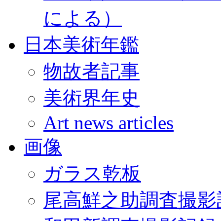
による）
日本美術年鑑
物故者記事
美術界年史
Art news articles
画像
ガラス乾板
尾高鮮之助調査撮影