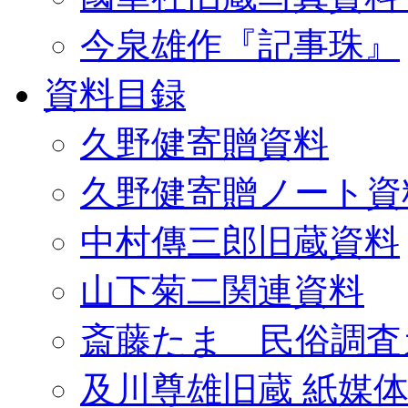
今泉雄作『記事珠』
資料目録
久野健寄贈資料
久野健寄贈ノート資
中村傳三郎旧蔵資料
山下菊二関連資料
斎藤たま 民俗調査
及川尊雄旧蔵 紙媒