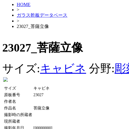
HOME
>
ガラス乾板データベース
>
23027_菩薩立像
23027_菩薩立像
サイズ:
キャビネ
分野:
彫
サイズ
キャビネ
原板番号
23027
作者名
作品名
菩薩立像
撮影時の所蔵者
現所蔵者
撮影年月日
[00000000]