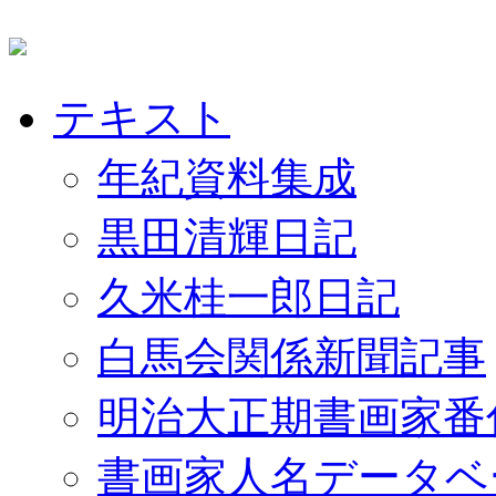
テキスト
年紀資料集成
黒田清輝日記
久米桂一郎日記
白馬会関係新聞記事
明治大正期書画家番
書画家人名データベ