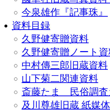
今泉雄作『記事珠』
資料目録
久野健寄贈資料
久野健寄贈ノート資
中村傳三郎旧蔵資料
山下菊二関連資料
斎藤たま 民俗調査
及川尊雄旧蔵 紙媒