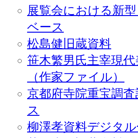
展覧会における新型
ベース
松島健旧蔵資料
笹木繁男氏主宰現代
（作家ファイル）
京都府寺院重宝調査
ス
柳澤孝資料デジタル