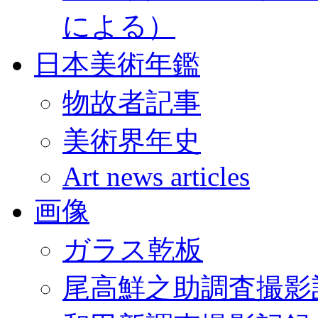
による）
日本美術年鑑
物故者記事
美術界年史
Art news articles
画像
ガラス乾板
尾高鮮之助調査撮影