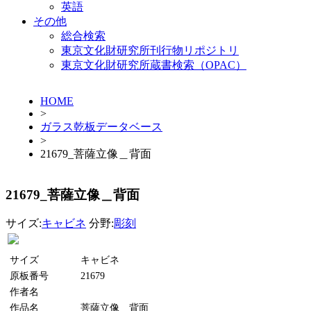
英語
その他
総合検索
東京文化財研究所刊行物リポジトリ
東京文化財研究所蔵書検索（OPAC）
HOME
>
ガラス乾板データベース
>
21679_菩薩立像＿背面
21679_菩薩立像＿背面
サイズ:
キャビネ
分野:
彫刻
サイズ
キャビネ
原板番号
21679
作者名
作品名
菩薩立像＿背面