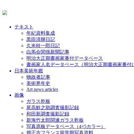
テキスト
年紀資料集成
黒田清輝日記
久米桂一郎日記
白馬会関係新聞記事
明治大正期書画家番付データベース
書画家人名データベース（明治大正期書画家番付
日本美術年鑑
物故者記事
美術界年史
Art news articles
画像
ガラス乾板
尾高鮮之助調査撮影記録
和田新調査撮影記録
新海竹太郎関連ガラス乾板
写真原板データベース（4×5カラー）
畑正吉フランス留学期写真資料