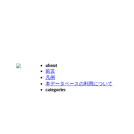
about
前言
凡例
本データベースの利用について
categories