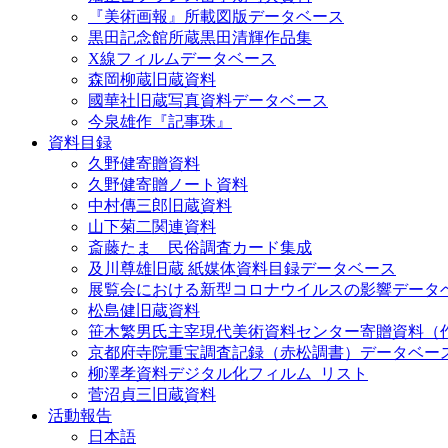
『美術画報』所載図版データベース
黒田記念館所蔵黒田清輝作品集
X線フィルムデータベース
森岡柳蔵旧蔵資料
國華社旧蔵写真資料データベース
今泉雄作『記事珠』
資料目録
久野健寄贈資料
久野健寄贈ノート資料
中村傳三郎旧蔵資料
山下菊二関連資料
斎藤たま 民俗調査カード集成
及川尊雄旧蔵 紙媒体資料目録データベース
展覧会における新型コロナウイルスの影響データ
松島健旧蔵資料
笹木繁男氏主宰現代美術資料センター寄贈資料（
京都府寺院重宝調査記録（赤松調書）データベー
柳澤孝資料デジタル化フィルム_リスト
菅沼貞三旧蔵資料
活動報告
日本語