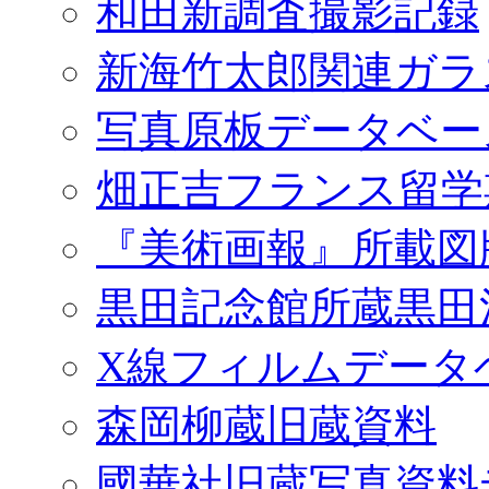
和田新調査撮影記録
新海竹太郎関連ガラ
写真原板データベー
畑正吉フランス留学
『美術画報』所載図
黒田記念館所蔵黒田
X線フィルムデータ
森岡柳蔵旧蔵資料
國華社旧蔵写真資料