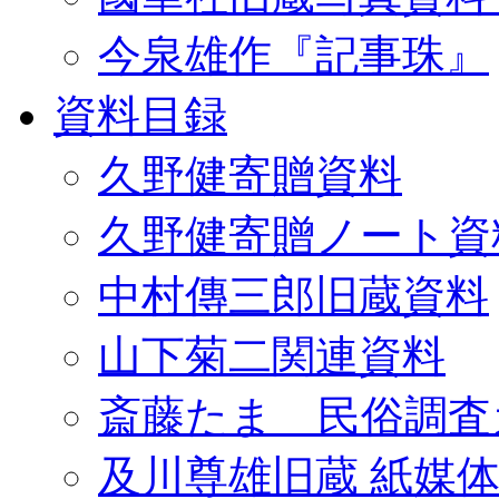
今泉雄作『記事珠』
資料目録
久野健寄贈資料
久野健寄贈ノート資
中村傳三郎旧蔵資料
山下菊二関連資料
斎藤たま 民俗調査
及川尊雄旧蔵 紙媒