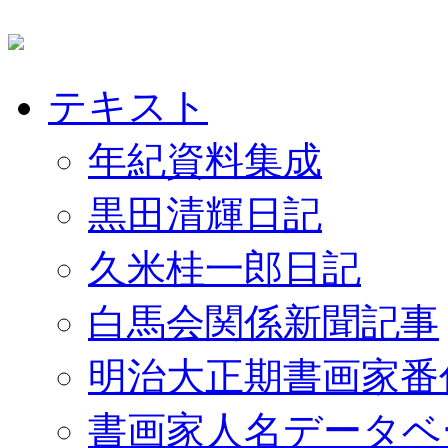
テキスト
年紀資料集成
黒田清輝日記
久米桂一郎日記
白馬会関係新聞記事
明治大正期書画家番
書画家人名データベ