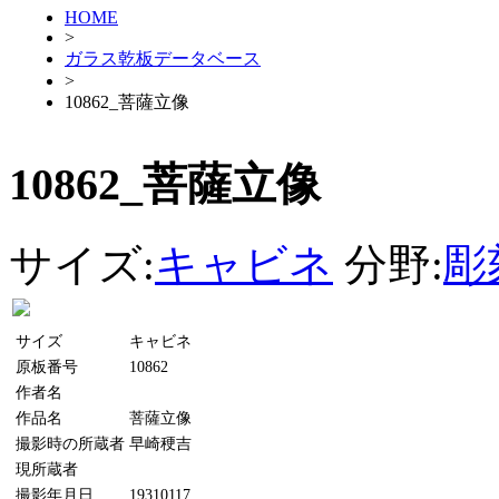
HOME
>
ガラス乾板データベース
>
10862_菩薩立像
10862_菩薩立像
サイズ:
キャビネ
分野:
彫
サイズ
キャビネ
原板番号
10862
作者名
作品名
菩薩立像
撮影時の所蔵者
早崎稉吉
現所蔵者
撮影年月日
19310117