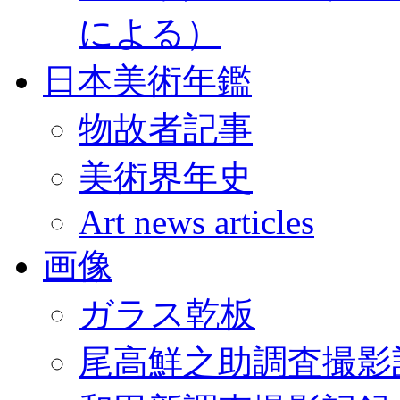
による）
日本美術年鑑
物故者記事
美術界年史
Art news articles
画像
ガラス乾板
尾高鮮之助調査撮影