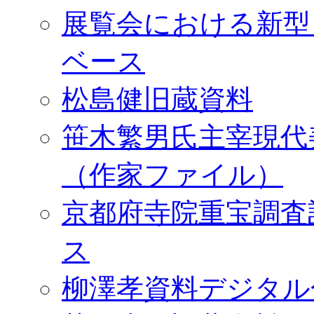
展覧会における新型
ベース
松島健旧蔵資料
笹木繁男氏主宰現代
（作家ファイル）
京都府寺院重宝調査
ス
柳澤孝資料デジタル