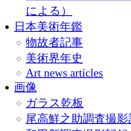
による）
日本美術年鑑
物故者記事
美術界年史
Art news articles
画像
ガラス乾板
尾高鮮之助調査撮影