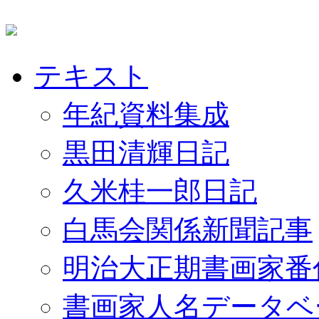
テキスト
年紀資料集成
黒田清輝日記
久米桂一郎日記
白馬会関係新聞記事
明治大正期書画家番
書画家人名データベ