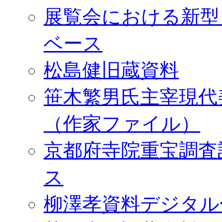
展覧会における新型
ベース
松島健旧蔵資料
笹木繁男氏主宰現代
（作家ファイル）
京都府寺院重宝調査
ス
柳澤孝資料デジタル