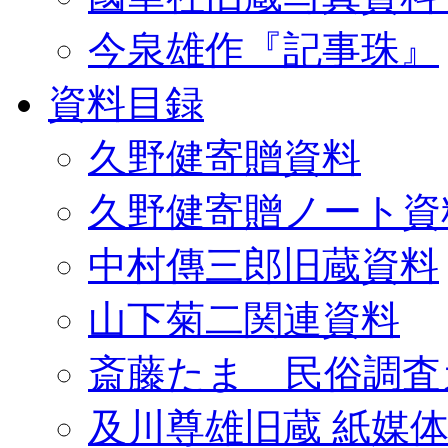
今泉雄作『記事珠』
資料目録
久野健寄贈資料
久野健寄贈ノート資
中村傳三郎旧蔵資料
山下菊二関連資料
斎藤たま 民俗調査
及川尊雄旧蔵 紙媒