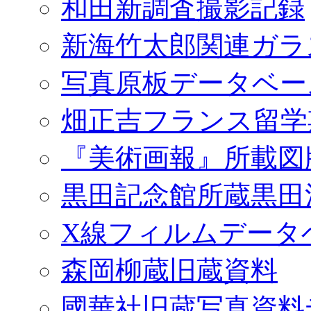
和田新調査撮影記録
新海竹太郎関連ガラ
写真原板データベー
畑正吉フランス留学
『美術画報』所載図
黒田記念館所蔵黒田
X線フィルムデータ
森岡柳蔵旧蔵資料
國華社旧蔵写真資料