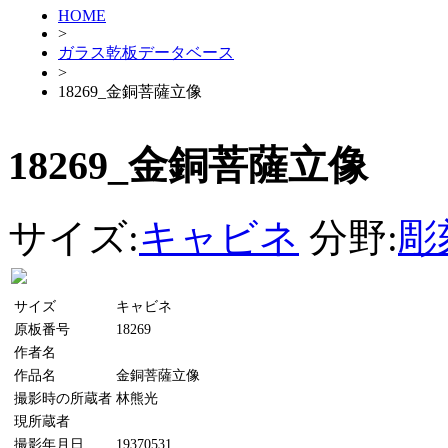
HOME
>
ガラス乾板データベース
>
18269_金銅菩薩立像
18269_金銅菩薩立像
サイズ:
キャビネ
分野:
彫
サイズ
キャビネ
原板番号
18269
作者名
作品名
金銅菩薩立像
撮影時の所蔵者
林熊光
現所蔵者
撮影年月日
19370531