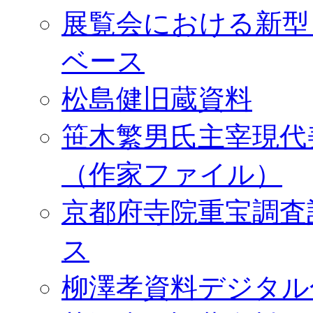
展覧会における新型
ベース
松島健旧蔵資料
笹木繁男氏主宰現代
（作家ファイル）
京都府寺院重宝調査
ス
柳澤孝資料デジタル