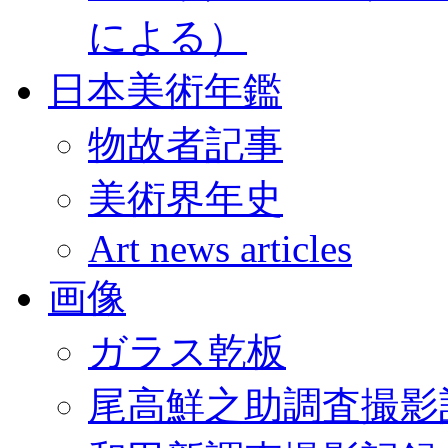
による）
日本美術年鑑
物故者記事
美術界年史
Art news articles
画像
ガラス乾板
尾高鮮之助調査撮影