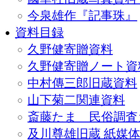
今泉雄作『記事珠』
資料目録
久野健寄贈資料
久野健寄贈ノート資
中村傳三郎旧蔵資料
山下菊二関連資料
斎藤たま 民俗調査
及川尊雄旧蔵 紙媒