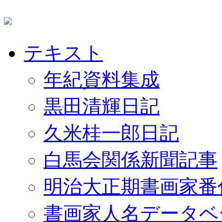
テキスト
年紀資料集成
黒田清輝日記
久米桂一郎日記
白馬会関係新聞記事
明治大正期書画家番
書画家人名データベ