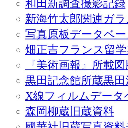
和田新調査撮影記録
新海竹太郎関連ガラ
写真原板データベー
畑正吉フランス留学
『美術画報』所載図
黒田記念館所蔵黒田
X線フィルムデータ
森岡柳蔵旧蔵資料
國華社旧蔵写真資料