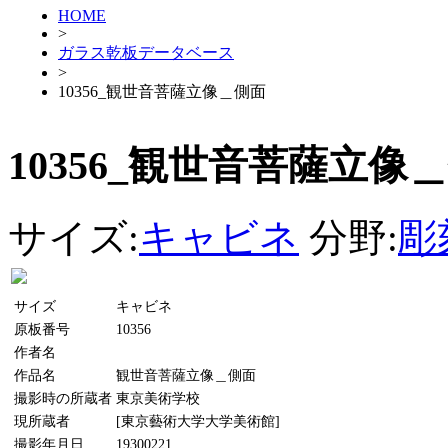
HOME
>
ガラス乾板データベース
>
10356_観世音菩薩立像＿側面
10356_観世音菩薩立像
サイズ:
キャビネ
分野:
彫
サイズ
キャビネ
原板番号
10356
作者名
作品名
観世音菩薩立像＿側面
撮影時の所蔵者
東京美術学校
現所蔵者
[東京藝術大学大学美術館]
撮影年月日
19300221