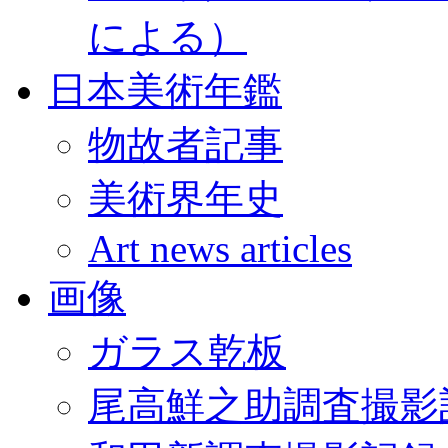
による）
日本美術年鑑
物故者記事
美術界年史
Art news articles
画像
ガラス乾板
尾高鮮之助調査撮影