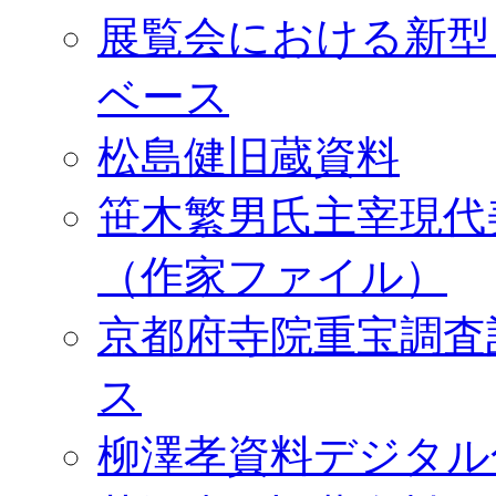
展覧会における新型
ベース
松島健旧蔵資料
笹木繁男氏主宰現代
（作家ファイル）
京都府寺院重宝調査
ス
柳澤孝資料デジタル