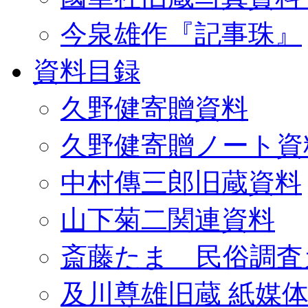
今泉雄作『記事珠』
資料目録
久野健寄贈資料
久野健寄贈ノート資
中村傳三郎旧蔵資料
山下菊二関連資料
斎藤たま 民俗調査
及川尊雄旧蔵 紙媒