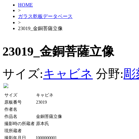
HOME
>
ガラス乾板データベース
>
23019_金銅菩薩立像
23019_金銅菩薩立像
サイズ:
キャビネ
分野:
彫
サイズ
キャビネ
原板番号
23019
作者名
作品名
金銅菩薩立像
撮影時の所蔵者
原本氏
現所蔵者
撮影年月日
[00000000]