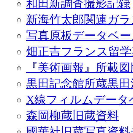
和田新調査撮影記録
新海竹太郎関連ガラ
写真原板データベー
畑正吉フランス留学
『美術画報』所載図
黒田記念館所蔵黒田
X線フィルムデータ
森岡柳蔵旧蔵資料
國華社旧蔵写真資料