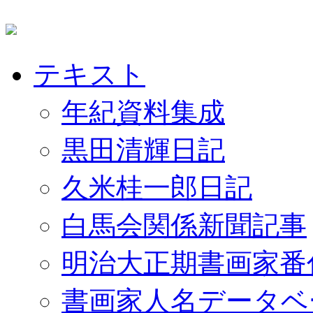
テキスト
年紀資料集成
黒田清輝日記
久米桂一郎日記
白馬会関係新聞記事
明治大正期書画家番
書画家人名データベ