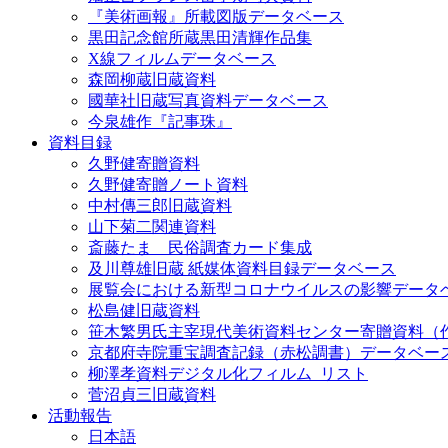
『美術画報』所載図版データベース
黒田記念館所蔵黒田清輝作品集
X線フィルムデータベース
森岡柳蔵旧蔵資料
國華社旧蔵写真資料データベース
今泉雄作『記事珠』
資料目録
久野健寄贈資料
久野健寄贈ノート資料
中村傳三郎旧蔵資料
山下菊二関連資料
斎藤たま 民俗調査カード集成
及川尊雄旧蔵 紙媒体資料目録データベース
展覧会における新型コロナウイルスの影響データ
松島健旧蔵資料
笹木繁男氏主宰現代美術資料センター寄贈資料（
京都府寺院重宝調査記録（赤松調書）データベー
柳澤孝資料デジタル化フィルム_リスト
菅沼貞三旧蔵資料
活動報告
日本語