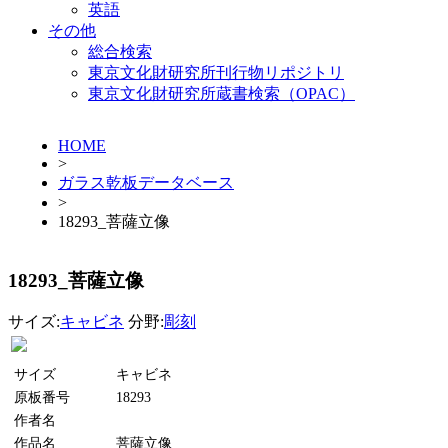
英語
その他
総合検索
東京文化財研究所刊行物リポジトリ
東京文化財研究所蔵書検索（OPAC）
HOME
>
ガラス乾板データベース
>
18293_菩薩立像
18293_菩薩立像
サイズ:
キャビネ
分野:
彫刻
サイズ
キャビネ
原板番号
18293
作者名
作品名
菩薩立像