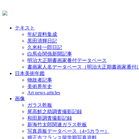
テキスト
年紀資料集成
黒田清輝日記
久米桂一郎日記
白馬会関係新聞記事
明治大正期書画家番付データベース
書画家人名データベース（明治大正期書画家番付
日本美術年鑑
物故者記事
美術界年史
Art news articles
画像
ガラス乾板
尾高鮮之助調査撮影記録
和田新調査撮影記録
新海竹太郎関連ガラス乾板
写真原板データベース（4×5カラー）
畑正吉フランス留学期写真資料