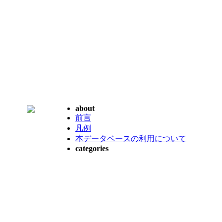
about
前言
凡例
本データベースの利用について
categories