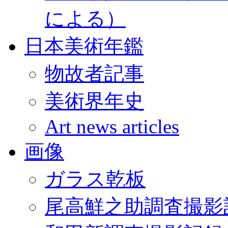
による）
日本美術年鑑
物故者記事
美術界年史
Art news articles
画像
ガラス乾板
尾高鮮之助調査撮影