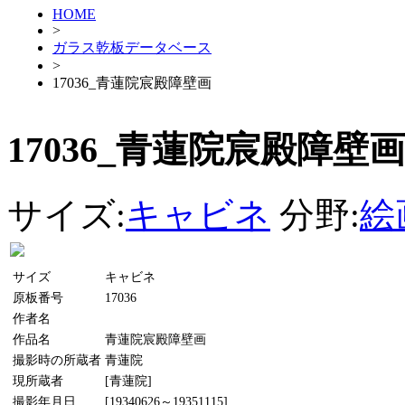
HOME
>
ガラス乾板データベース
>
17036_青蓮院宸殿障壁画
17036_青蓮院宸殿障壁画
サイズ:
キャビネ
分野:
絵
サイズ
キャビネ
原板番号
17036
作者名
作品名
青蓮院宸殿障壁画
撮影時の所蔵者
青蓮院
現所蔵者
[青蓮院]
撮影年月日
[19340626～19351115]