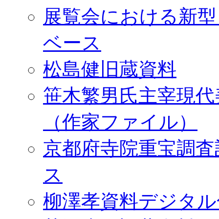
展覧会における新型
ベース
松島健旧蔵資料
笹木繁男氏主宰現代
（作家ファイル）
京都府寺院重宝調査
ス
柳澤孝資料デジタル