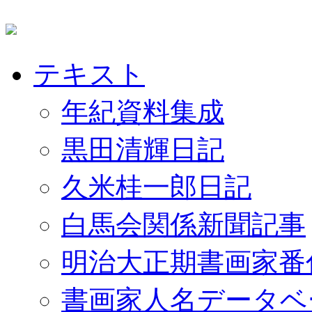
テキスト
年紀資料集成
黒田清輝日記
久米桂一郎日記
白馬会関係新聞記事
明治大正期書画家番
書画家人名データベ