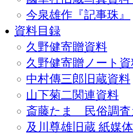
今泉雄作『記事珠』
資料目録
久野健寄贈資料
久野健寄贈ノート資
中村傳三郎旧蔵資料
山下菊二関連資料
斎藤たま 民俗調査
及川尊雄旧蔵 紙媒