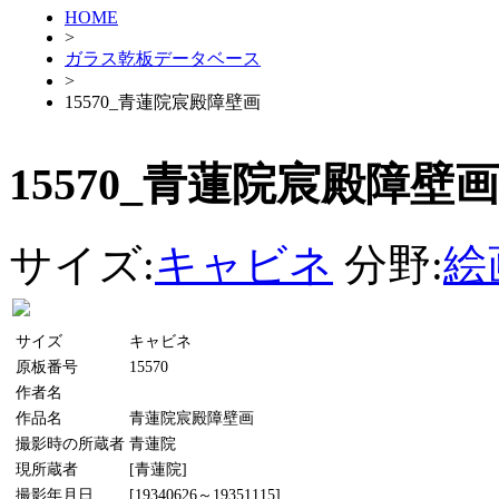
HOME
>
ガラス乾板データベース
>
15570_青蓮院宸殿障壁画
15570_青蓮院宸殿障壁画
サイズ:
キャビネ
分野:
絵
サイズ
キャビネ
原板番号
15570
作者名
作品名
青蓮院宸殿障壁画
撮影時の所蔵者
青蓮院
現所蔵者
[青蓮院]
撮影年月日
[19340626～19351115]