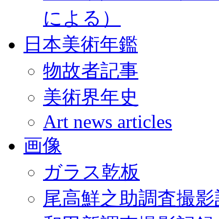
による）
日本美術年鑑
物故者記事
美術界年史
Art news articles
画像
ガラス乾板
尾高鮮之助調査撮影