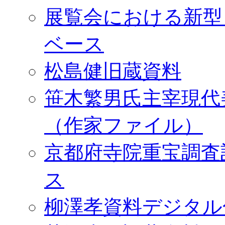
展覧会における新型
ベース
松島健旧蔵資料
笹木繁男氏主宰現代
（作家ファイル）
京都府寺院重宝調査
ス
柳澤孝資料デジタル