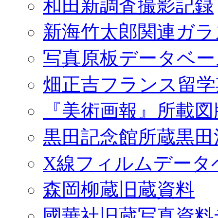
和田新調査撮影記録
新海竹太郎関連ガラ
写真原板データベー
畑正吉フランス留学
『美術画報』所載図
黒田記念館所蔵黒田
X線フィルムデータ
森岡柳蔵旧蔵資料
國華社旧蔵写真資料