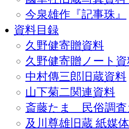
今泉雄作『記事珠』
資料目録
久野健寄贈資料
久野健寄贈ノート資
中村傳三郎旧蔵資料
山下菊二関連資料
斎藤たま 民俗調査
及川尊雄旧蔵 紙媒