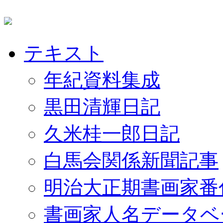
テキスト
年紀資料集成
黒田清輝日記
久米桂一郎日記
白馬会関係新聞記事
明治大正期書画家番
書画家人名データベ