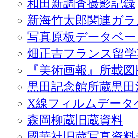
和田新調査撮影記録
新海竹太郎関連ガラ
写真原板データベー
畑正吉フランス留学
『美術画報』所載図
黒田記念館所蔵黒田
X線フィルムデータ
森岡柳蔵旧蔵資料
國華社旧蔵写真資料