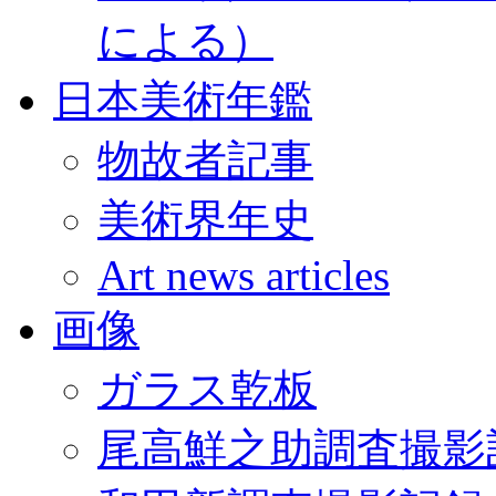
による）
日本美術年鑑
物故者記事
美術界年史
Art news articles
画像
ガラス乾板
尾高鮮之助調査撮影