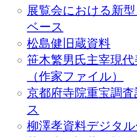
展覧会における新型
ベース
松島健旧蔵資料
笹木繁男氏主宰現代
（作家ファイル）
京都府寺院重宝調査
ス
柳澤孝資料デジタル