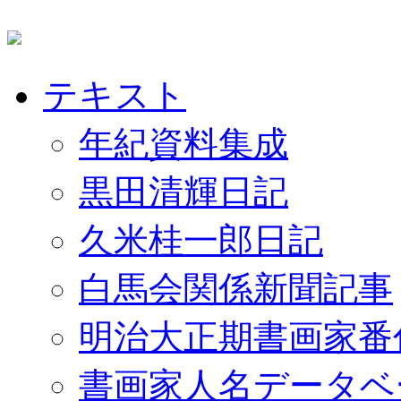
テキスト
年紀資料集成
黒田清輝日記
久米桂一郎日記
白馬会関係新聞記事
明治大正期書画家番
書画家人名データベ