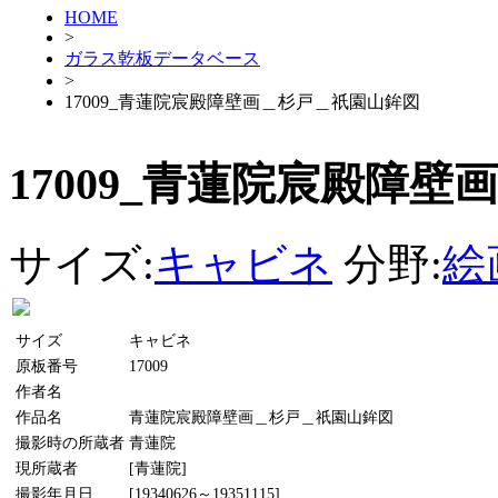
HOME
>
ガラス乾板データベース
>
17009_青蓮院宸殿障壁画＿杉戸＿祇園山鉾図
17009_青蓮院宸殿障
サイズ:
キャビネ
分野:
絵
サイズ
キャビネ
原板番号
17009
作者名
作品名
青蓮院宸殿障壁画＿杉戸＿祇園山鉾図
撮影時の所蔵者
青蓮院
現所蔵者
[青蓮院]
撮影年月日
[19340626～19351115]