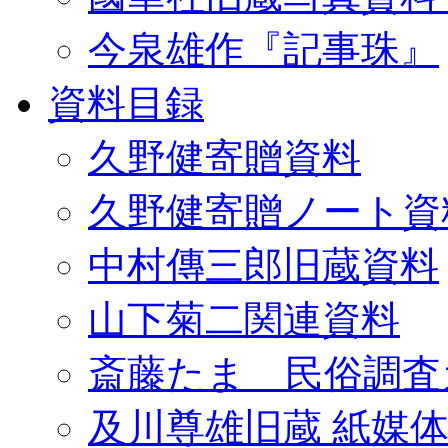
今泉雄作『記事珠』
資料目録
久野健寄贈資料
久野健寄贈ノート資
中村傳三郎旧蔵資料
山下菊二関連資料
斎藤たま 民俗調査
及川尊雄旧蔵 紙媒