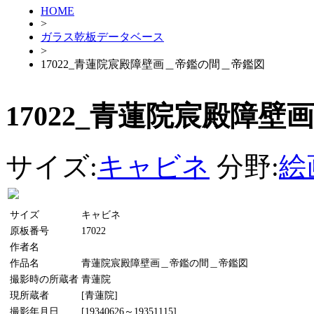
HOME
>
ガラス乾板データベース
>
17022_青蓮院宸殿障壁画＿帝鑑の間＿帝鑑図
17022_青蓮院宸殿障
サイズ:
キャビネ
分野:
絵
サイズ
キャビネ
原板番号
17022
作者名
作品名
青蓮院宸殿障壁画＿帝鑑の間＿帝鑑図
撮影時の所蔵者
青蓮院
現所蔵者
[青蓮院]
撮影年月日
[19340626～19351115]