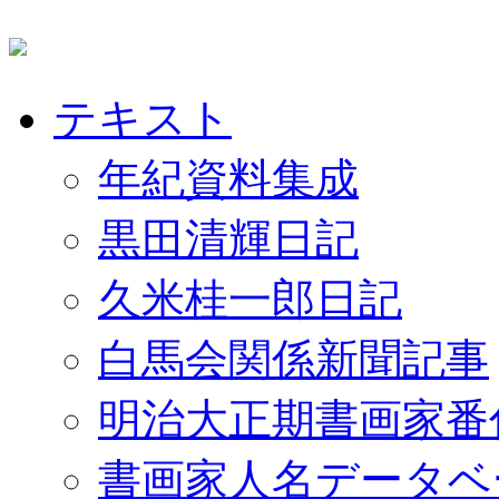
テキスト
年紀資料集成
黒田清輝日記
久米桂一郎日記
白馬会関係新聞記事
明治大正期書画家番
書画家人名データベ