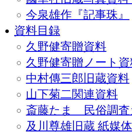
今泉雄作『記事珠』
資料目録
久野健寄贈資料
久野健寄贈ノート資
中村傳三郎旧蔵資料
山下菊二関連資料
斎藤たま 民俗調査
及川尊雄旧蔵 紙媒