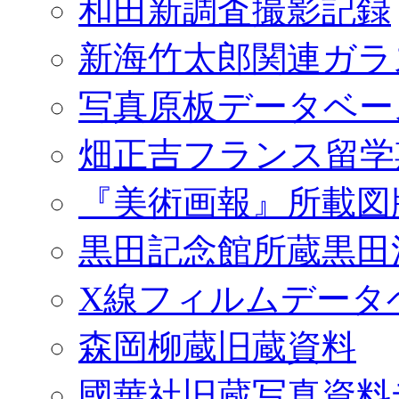
和田新調査撮影記録
新海竹太郎関連ガラ
写真原板データベー
畑正吉フランス留学
『美術画報』所載図
黒田記念館所蔵黒田
X線フィルムデータ
森岡柳蔵旧蔵資料
國華社旧蔵写真資料