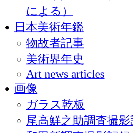
による）
日本美術年鑑
物故者記事
美術界年史
Art news articles
画像
ガラス乾板
尾高鮮之助調査撮影