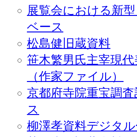
展覧会における新型
ベース
松島健旧蔵資料
笹木繁男氏主宰現代
（作家ファイル）
京都府寺院重宝調査
ス
柳澤孝資料デジタル