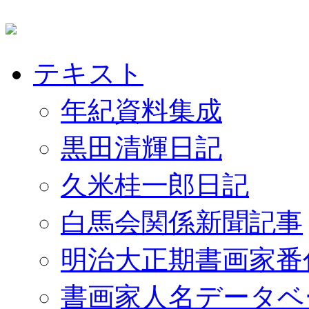
テキスト
年紀資料集成
黒田清輝日記
久米桂一郎日記
白馬会関係新聞記事
明治大正期書画家番
書画家人名データベ