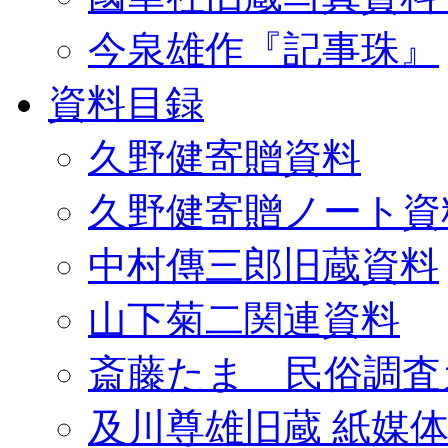
今泉雄作『記事珠』
資料目録
久野健寄贈資料
久野健寄贈ノート資
中村傳三郎旧蔵資料
山下菊二関連資料
斎藤たま 民俗調査
及川尊雄旧蔵 紙媒