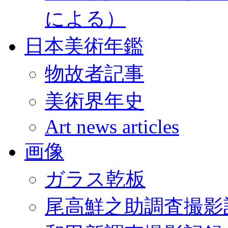
による）
日本美術年鑑
物故者記事
美術界年史
Art news articles
画像
ガラス乾板
尾高鮮之助調査撮影