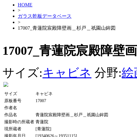
HOME
>
ガラス乾板データベース
>
17007_青蓮院宸殿障壁画＿杉戸＿祇園山鉾図
17007_青蓮院宸殿障
サイズ:
キャビネ
分野:
絵
サイズ
キャビネ
原板番号
17007
作者名
作品名
青蓮院宸殿障壁画＿杉戸＿祇園山鉾図
撮影時の所蔵者
青蓮院
現所蔵者
[青蓮院]
撮影年月日
[19340626～19351115]