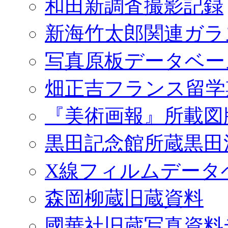
和田新調査撮影記録
新海竹太郎関連ガラ
写真原板データベー
畑正吉フランス留学
『美術画報』所載図
黒田記念館所蔵黒田
X線フィルムデータ
森岡柳蔵旧蔵資料
國華社旧蔵写真資料