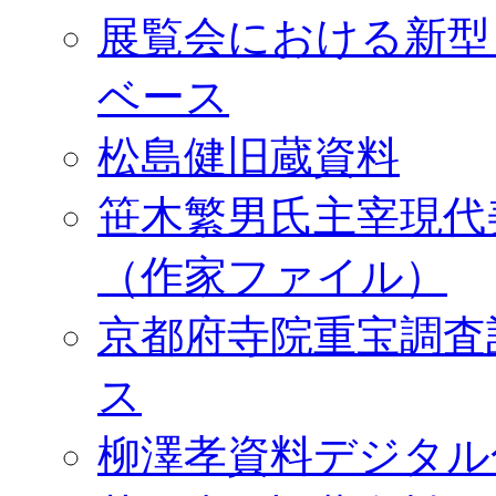
展覧会における新型
ベース
松島健旧蔵資料
笹木繁男氏主宰現代
（作家ファイル）
京都府寺院重宝調査
ス
柳澤孝資料デジタル