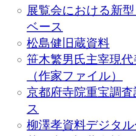
展覧会における新型
ベース
松島健旧蔵資料
笹木繁男氏主宰現代
（作家ファイル）
京都府寺院重宝調査
ス
柳澤孝資料デジタル