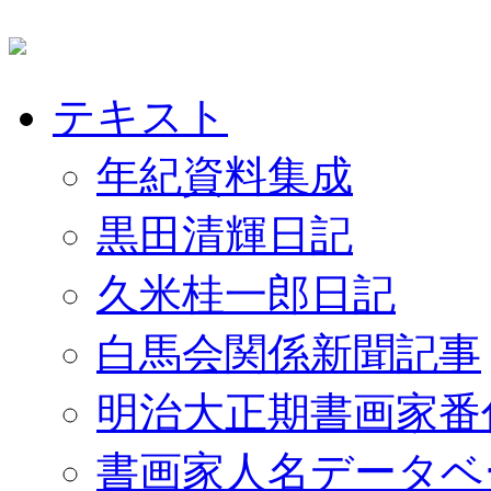
テキスト
年紀資料集成
黒田清輝日記
久米桂一郎日記
白馬会関係新聞記事
明治大正期書画家番
書画家人名データベ