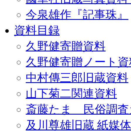
今泉雄作『記事珠』
資料目録
久野健寄贈資料
久野健寄贈ノート資
中村傳三郎旧蔵資料
山下菊二関連資料
斎藤たま 民俗調査
及川尊雄旧蔵 紙媒