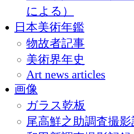
による）
日本美術年鑑
物故者記事
美術界年史
Art news articles
画像
ガラス乾板
尾高鮮之助調査撮影