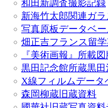
和田新調査撮影記録
新海竹太郎関連ガラ
写真原板データベー
畑正吉フランス留学
『美術画報』所載図
黒田記念館所蔵黒田
X線フィルムデータ
森岡柳蔵旧蔵資料
國華社旧蔵写真資料