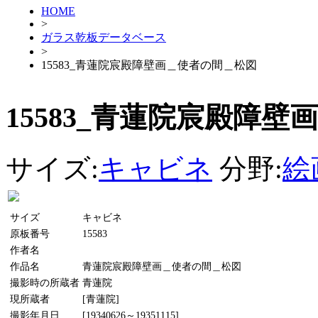
HOME
>
ガラス乾板データベース
>
15583_青蓮院宸殿障壁画＿使者の間＿松図
15583_青蓮院宸殿障
サイズ:
キャビネ
分野:
絵
サイズ
キャビネ
原板番号
15583
作者名
作品名
青蓮院宸殿障壁画＿使者の間＿松図
撮影時の所蔵者
青蓮院
現所蔵者
[青蓮院]
撮影年月日
[19340626～19351115]