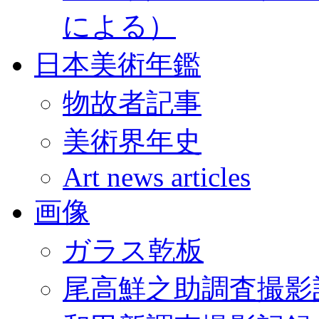
による）
日本美術年鑑
物故者記事
美術界年史
Art news articles
画像
ガラス乾板
尾高鮮之助調査撮影