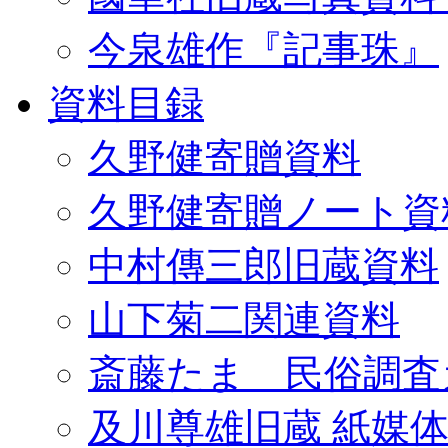
今泉雄作『記事珠』
資料目録
久野健寄贈資料
久野健寄贈ノート資
中村傳三郎旧蔵資料
山下菊二関連資料
斎藤たま 民俗調査
及川尊雄旧蔵 紙媒