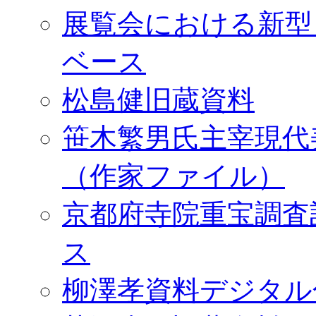
展覧会における新型
ベース
松島健旧蔵資料
笹木繁男氏主宰現代
（作家ファイル）
京都府寺院重宝調査
ス
柳澤孝資料デジタル