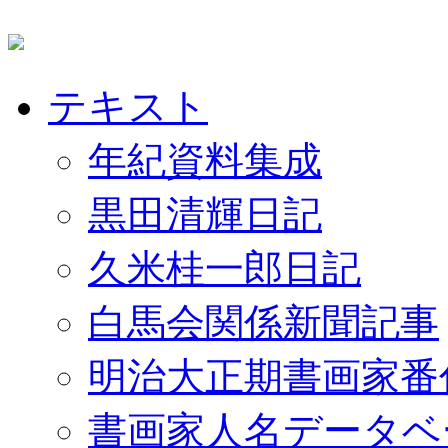
テキスト
年紀資料集成
黒田清輝日記
久米桂一郎日記
白馬会関係新聞記事
明治大正期書画家番
書画家人名データベ