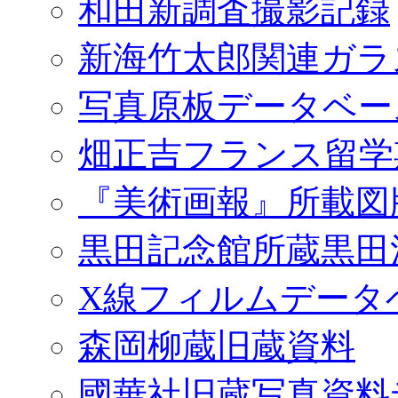
和田新調査撮影記録
新海竹太郎関連ガラ
写真原板データベー
畑正吉フランス留学
『美術画報』所載図
黒田記念館所蔵黒田
X線フィルムデータ
森岡柳蔵旧蔵資料
國華社旧蔵写真資料