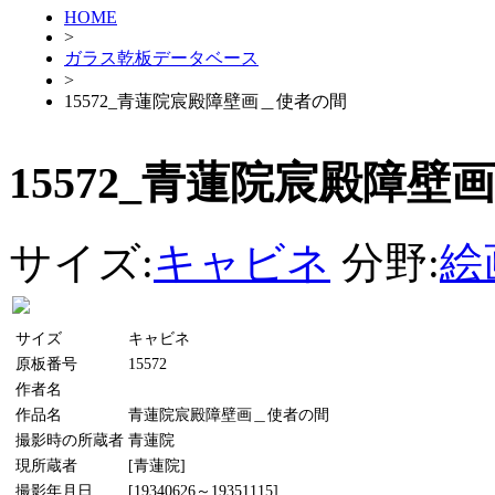
HOME
>
ガラス乾板データベース
>
15572_青蓮院宸殿障壁画＿使者の間
15572_青蓮院宸殿障壁
サイズ:
キャビネ
分野:
絵
サイズ
キャビネ
原板番号
15572
作者名
作品名
青蓮院宸殿障壁画＿使者の間
撮影時の所蔵者
青蓮院
現所蔵者
[青蓮院]
撮影年月日
[19340626～19351115]