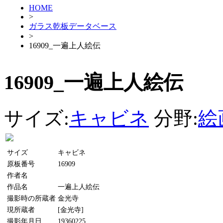
HOME
>
ガラス乾板データベース
>
16909_一遍上人絵伝
16909_一遍上人絵伝
サイズ:
キャビネ
分野:
絵
サイズ
キャビネ
原板番号
16909
作者名
作品名
一遍上人絵伝
撮影時の所蔵者
金光寺
現所蔵者
[金光寺]
撮影年月日
19360225