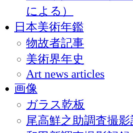
による）
日本美術年鑑
物故者記事
美術界年史
Art news articles
画像
ガラス乾板
尾高鮮之助調査撮影