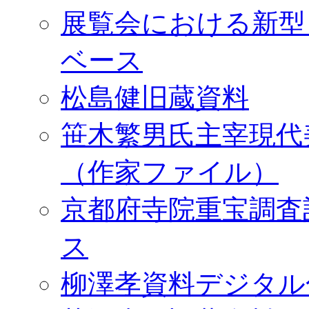
展覧会における新型
ベース
松島健旧蔵資料
笹木繁男氏主宰現代
（作家ファイル）
京都府寺院重宝調査
ス
柳澤孝資料デジタル