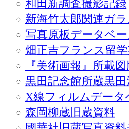
和田新調査撮影記録
新海竹太郎関連ガラ
写真原板データベー
畑正吉フランス留学
『美術画報』所載図
黒田記念館所蔵黒田
X線フィルムデータ
森岡柳蔵旧蔵資料
國華社旧蔵写真資料