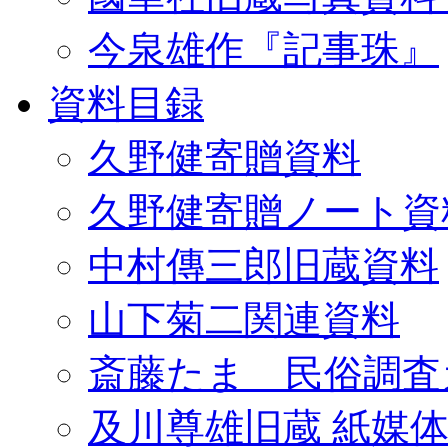
今泉雄作『記事珠』
資料目録
久野健寄贈資料
久野健寄贈ノート資
中村傳三郎旧蔵資料
山下菊二関連資料
斎藤たま 民俗調査
及川尊雄旧蔵 紙媒