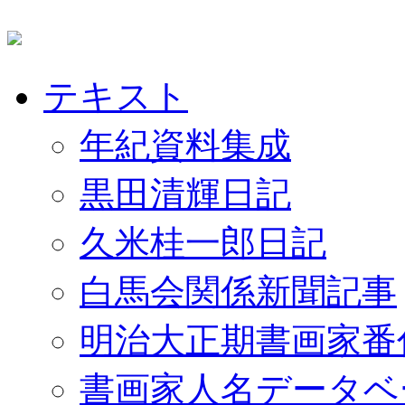
テキスト
年紀資料集成
黒田清輝日記
久米桂一郎日記
白馬会関係新聞記事
明治大正期書画家番
書画家人名データベ