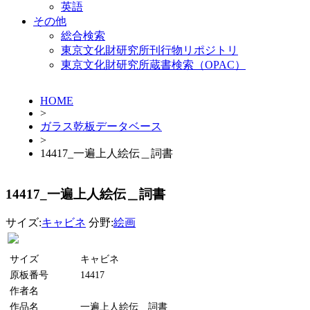
英語
その他
総合検索
東京文化財研究所刊行物リポジトリ
東京文化財研究所蔵書検索（OPAC）
HOME
>
ガラス乾板データベース
>
14417_一遍上人絵伝＿詞書
14417_一遍上人絵伝＿詞書
サイズ:
キャビネ
分野:
絵画
サイズ
キャビネ
原板番号
14417
作者名
作品名
一遍上人絵伝＿詞書