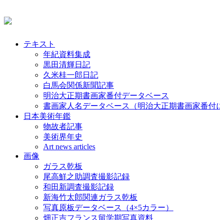
テキスト
年紀資料集成
黒田清輝日記
久米桂一郎日記
白馬会関係新聞記事
明治大正期書画家番付データベース
書画家人名データベース（明治大正期書画家番付
日本美術年鑑
物故者記事
美術界年史
Art news articles
画像
ガラス乾板
尾高鮮之助調査撮影記録
和田新調査撮影記録
新海竹太郎関連ガラス乾板
写真原板データベース（4×5カラー）
畑正吉フランス留学期写真資料