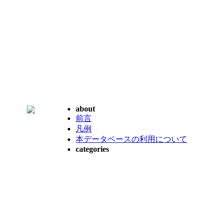
about
前言
凡例
本データベースの利用について
categories