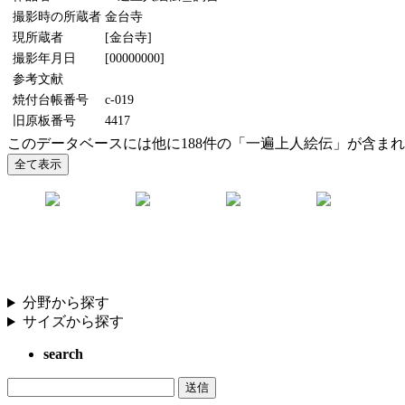
撮影時の所蔵者
金台寺
現所蔵者
[金台寺]
撮影年月日
[00000000]
参考文献
焼付台帳番号
c-019
旧原板番号
4417
このデータベースには他に188件の「一遍上人絵伝」が含ま
分野から探す
サイズから探す
search