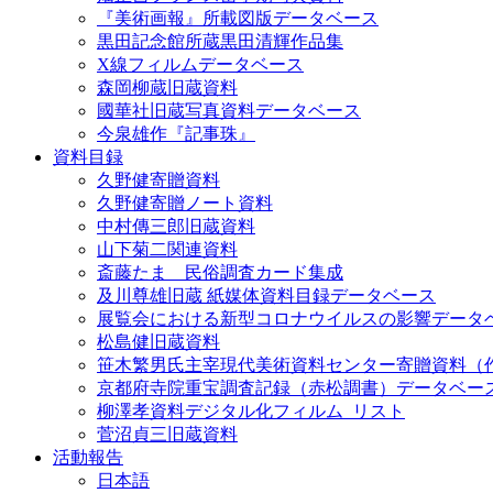
『美術画報』所載図版データベース
黒田記念館所蔵黒田清輝作品集
X線フィルムデータベース
森岡柳蔵旧蔵資料
國華社旧蔵写真資料データベース
今泉雄作『記事珠』
資料目録
久野健寄贈資料
久野健寄贈ノート資料
中村傳三郎旧蔵資料
山下菊二関連資料
斎藤たま 民俗調査カード集成
及川尊雄旧蔵 紙媒体資料目録データベース
展覧会における新型コロナウイルスの影響データ
松島健旧蔵資料
笹木繁男氏主宰現代美術資料センター寄贈資料（
京都府寺院重宝調査記録（赤松調書）データベー
柳澤孝資料デジタル化フィルム_リスト
菅沼貞三旧蔵資料
活動報告
日本語