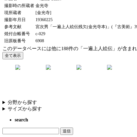
撮影時の所蔵者
金光寺
現所蔵者
[金光寺]
撮影年月日
19360225
参考文献
宮次男「一遍上人絵伝残欠(金光寺本)」(『古美術』39号
焼付台帳番号
c-029
旧原板番号
6908
このデータベースには他に188件の「一遍上人絵伝」が含ま
分野から探す
サイズから探す
search