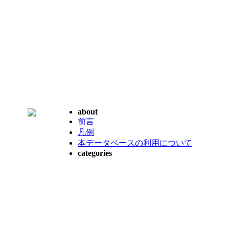
about
前言
凡例
本データベースの利用について
categories