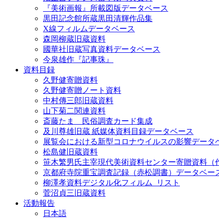
『美術画報』所載図版データベース
黒田記念館所蔵黒田清輝作品集
X線フィルムデータベース
森岡柳蔵旧蔵資料
國華社旧蔵写真資料データベース
今泉雄作『記事珠』
資料目録
久野健寄贈資料
久野健寄贈ノート資料
中村傳三郎旧蔵資料
山下菊二関連資料
斎藤たま 民俗調査カード集成
及川尊雄旧蔵 紙媒体資料目録データベース
展覧会における新型コロナウイルスの影響データ
松島健旧蔵資料
笹木繁男氏主宰現代美術資料センター寄贈資料（
京都府寺院重宝調査記録（赤松調書）データベー
柳澤孝資料デジタル化フィルム_リスト
菅沼貞三旧蔵資料
活動報告
日本語