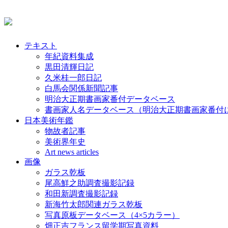
テキスト
年紀資料集成
黒田清輝日記
久米桂一郎日記
白馬会関係新聞記事
明治大正期書画家番付データベース
書画家人名データベース（明治大正期書画家番付
日本美術年鑑
物故者記事
美術界年史
Art news articles
画像
ガラス乾板
尾高鮮之助調査撮影記録
和田新調査撮影記録
新海竹太郎関連ガラス乾板
写真原板データベース（4×5カラー）
畑正吉フランス留学期写真資料