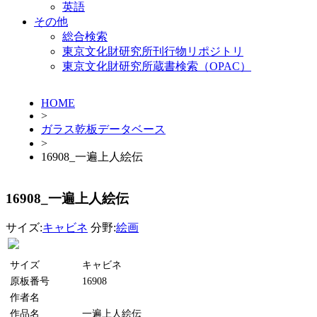
英語
その他
総合検索
東京文化財研究所刊行物リポジトリ
東京文化財研究所蔵書検索（OPAC）
HOME
>
ガラス乾板データベース
>
16908_一遍上人絵伝
16908_一遍上人絵伝
サイズ:
キャビネ
分野:
絵画
サイズ
キャビネ
原板番号
16908
作者名
作品名
一遍上人絵伝