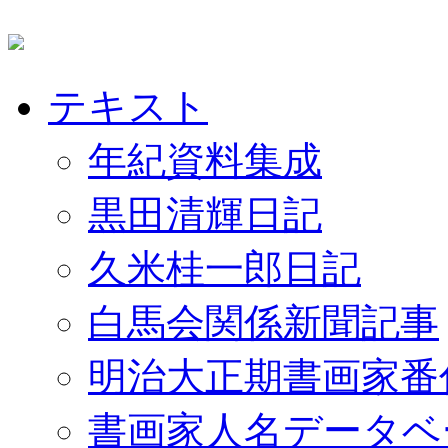
テキスト
年紀資料集成
黒田清輝日記
久米桂一郎日記
白馬会関係新聞記事
明治大正期書画家番
書画家人名データベ