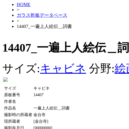
HOME
>
ガラス乾板データベース
>
14407_一遍上人絵伝＿詞書
14407_一遍上人絵伝＿
サイズ:
キャビネ
分野:
絵
サイズ
キャビネ
原板番号
14407
作者名
作品名
一遍上人絵伝＿詞書
撮影時の所蔵者
金台寺
現所蔵者
[金台寺]
撮影年月日
[00000000]