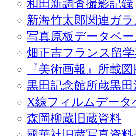
和田新調査撮影記録
新海竹太郎関連ガラ
写真原板データベー
畑正吉フランス留学
『美術画報』所載図
黒田記念館所蔵黒田
X線フィルムデータ
森岡柳蔵旧蔵資料
國華社旧蔵写真資料