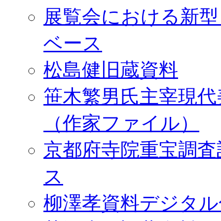
展覧会における新型
ベース
松島健旧蔵資料
笹木繁男氏主宰現代
（作家ファイル）
京都府寺院重宝調査
ス
柳澤孝資料デジタル