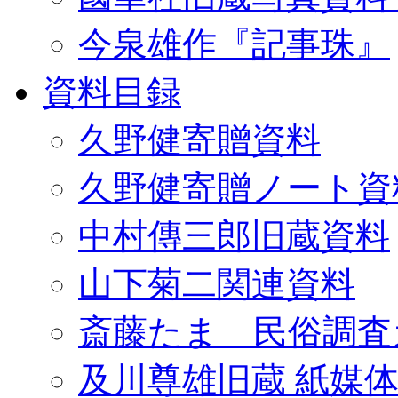
今泉雄作『記事珠』
資料目録
久野健寄贈資料
久野健寄贈ノート資
中村傳三郎旧蔵資料
山下菊二関連資料
斎藤たま 民俗調査
及川尊雄旧蔵 紙媒