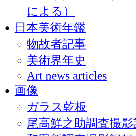
による）
日本美術年鑑
物故者記事
美術界年史
Art news articles
画像
ガラス乾板
尾高鮮之助調査撮影