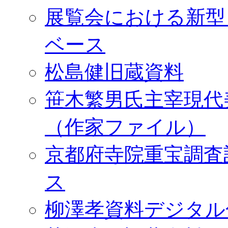
展覧会における新型
ベース
松島健旧蔵資料
笹木繁男氏主宰現代
（作家ファイル）
京都府寺院重宝調査
ス
柳澤孝資料デジタル