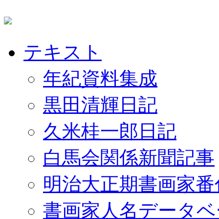
テキスト
年紀資料集成
黒田清輝日記
久米桂一郎日記
白馬会関係新聞記事
明治大正期書画家番
書画家人名データベ