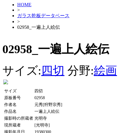
HOME
>
ガラス乾板データベース
>
02958_一遍上人絵伝
02958_一遍上人絵伝
サイズ:
四切
分野:
絵画
サイズ
四切
原板番号
02958
作者名
元秀[狩野宗秀]
作品名
一遍上人絵伝
撮影時の所蔵者
光明寺
現所蔵者
[光明寺]
撮影年月日
19380300