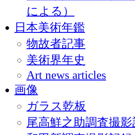
による）
日本美術年鑑
物故者記事
美術界年史
Art news articles
画像
ガラス乾板
尾高鮮之助調査撮影