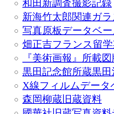
和田新調査撮影記録
新海竹太郎関連ガラ
写真原板データベー
畑正吉フランス留学
『美術画報』所載図
黒田記念館所蔵黒田
X線フィルムデータ
森岡柳蔵旧蔵資料
國華社旧蔵写真資料