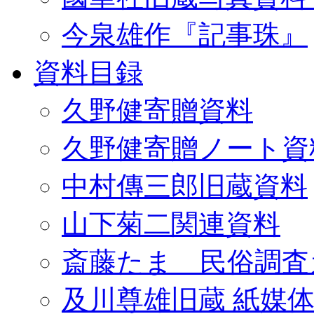
今泉雄作『記事珠』
資料目録
久野健寄贈資料
久野健寄贈ノート資
中村傳三郎旧蔵資料
山下菊二関連資料
斎藤たま 民俗調査
及川尊雄旧蔵 紙媒