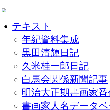
テキスト
年紀資料集成
黒田清輝日記
久米桂一郎日記
白馬会関係新聞記事
明治大正期書画家番
書画家人名データベ