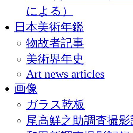
による）
日本美術年鑑
物故者記事
美術界年史
Art news articles
画像
ガラス乾板
尾高鮮之助調査撮影