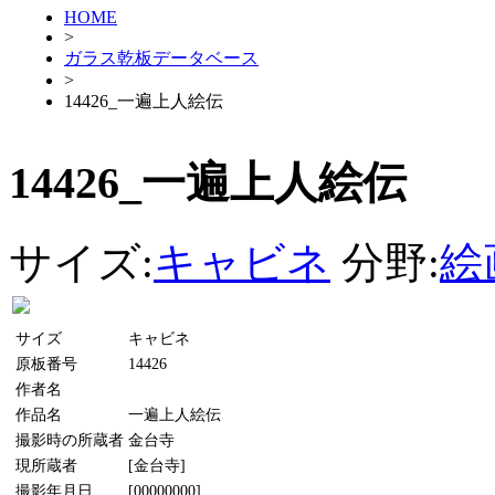
HOME
>
ガラス乾板データベース
>
14426_一遍上人絵伝
14426_一遍上人絵伝
サイズ:
キャビネ
分野:
絵
サイズ
キャビネ
原板番号
14426
作者名
作品名
一遍上人絵伝
撮影時の所蔵者
金台寺
現所蔵者
[金台寺]
撮影年月日
[00000000]