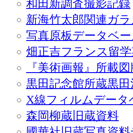
和田新調査撮影記録
新海竹太郎関連ガラ
写真原板データベー
畑正吉フランス留学
『美術画報』所載図
黒田記念館所蔵黒田
X線フィルムデータ
森岡柳蔵旧蔵資料
國華社旧蔵写真資料