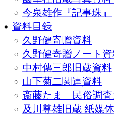
今泉雄作『記事珠』
資料目録
久野健寄贈資料
久野健寄贈ノート資
中村傳三郎旧蔵資料
山下菊二関連資料
斎藤たま 民俗調査
及川尊雄旧蔵 紙媒