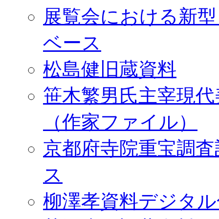
展覧会における新型
ベース
松島健旧蔵資料
笹木繁男氏主宰現代
（作家ファイル）
京都府寺院重宝調査
ス
柳澤孝資料デジタル