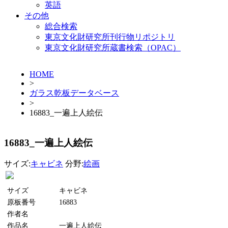
英語
その他
総合検索
東京文化財研究所刊行物リポジトリ
東京文化財研究所蔵書検索（OPAC）
HOME
>
ガラス乾板データベース
>
16883_一遍上人絵伝
16883_一遍上人絵伝
サイズ:
キャビネ
分野:
絵画
サイズ
キャビネ
原板番号
16883
作者名
作品名
一遍上人絵伝