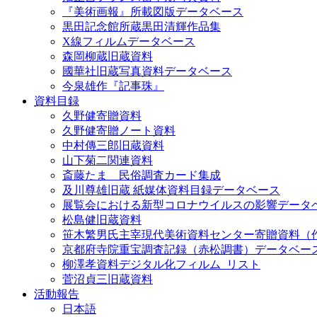
『美術画報』所載図版データベース
黒田記念館所蔵黒田清輝作品集
X線フィルムデータベース
森岡柳蔵旧蔵資料
國華社旧蔵写真資料データベース
今泉雄作『記事珠』
資料目録
久野健寄贈資料
久野健寄贈ノート資料
中村傳三郎旧蔵資料
山下菊二関連資料
斎藤たま 民俗調査カード集成
及川尊雄旧蔵 紙媒体資料目録データベース
展覧会における新型コロナウイルスの影響データ
松島健旧蔵資料
笹木繁男氏主宰現代美術資料センター寄贈資料（
京都府寺院重宝調査記録（赤松調書）データベー
柳澤孝資料デジタル化フィルム_リスト
菅沼貞三旧蔵資料
活動報告
日本語