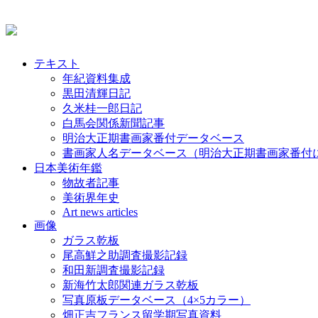
テキスト
年紀資料集成
黒田清輝日記
久米桂一郎日記
白馬会関係新聞記事
明治大正期書画家番付データベース
書画家人名データベース（明治大正期書画家番付
日本美術年鑑
物故者記事
美術界年史
Art news articles
画像
ガラス乾板
尾高鮮之助調査撮影記録
和田新調査撮影記録
新海竹太郎関連ガラス乾板
写真原板データベース（4×5カラー）
畑正吉フランス留学期写真資料