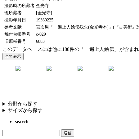
撮影時の所蔵者
金光寺
現所蔵者
[金光寺]
撮影年月日
19360225
参考文献
宮次男「一遍上人絵伝残欠(金光寺本)」(『古美術』39号
焼付台帳番号
c-029
旧原板番号
6883
このデータベースには他に188件の「一遍上人絵伝」が含ま
分野から探す
サイズから探す
search