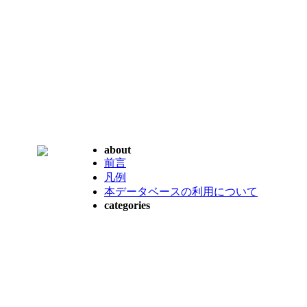
about
前言
凡例
本データベースの利用について
categories