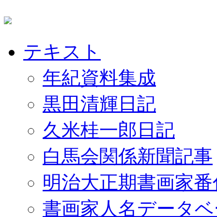
テキスト
年紀資料集成
黒田清輝日記
久米桂一郎日記
白馬会関係新聞記事
明治大正期書画家番
書画家人名データベ