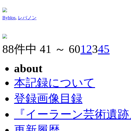
Byblos
,
レバノン
88件中 41 ～ 60
1
2
3
4
5
about
本記録について
登録画像目録
『イーラーン芸術遺跡
更新履歴