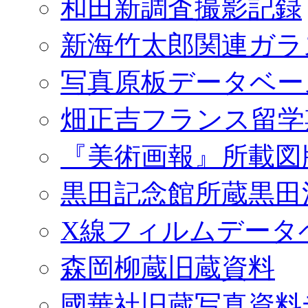
和田新調査撮影記録
新海竹太郎関連ガラ
写真原板データベー
畑正吉フランス留学
『美術画報』所載図
黒田記念館所蔵黒田
X線フィルムデータ
森岡柳蔵旧蔵資料
國華社旧蔵写真資料