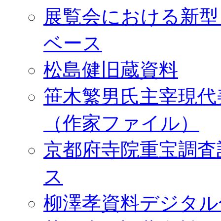
展覧会における新型
ベース
松島健旧蔵資料
笹木繁男氏主宰現代
（作家ファイル）
京都府寺院重宝調査
ス
柳澤孝資料デジタル