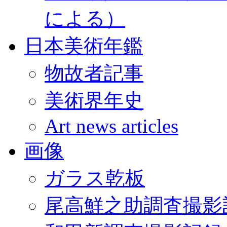
による）
日本美術年鑑
物故者記事
美術界年史
Art news articles
画像
ガラス乾板
尾高鮮之助調査撮影