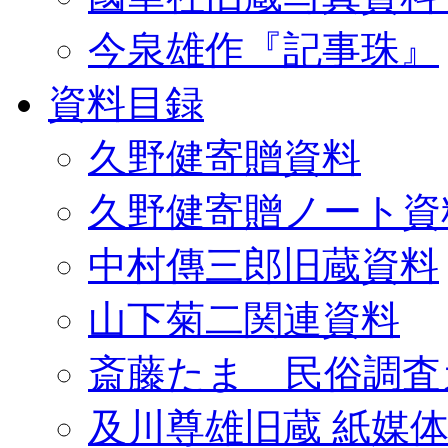
今泉雄作『記事珠』
資料目録
久野健寄贈資料
久野健寄贈ノート資
中村傳三郎旧蔵資料
山下菊二関連資料
斎藤たま 民俗調査
及川尊雄旧蔵 紙媒