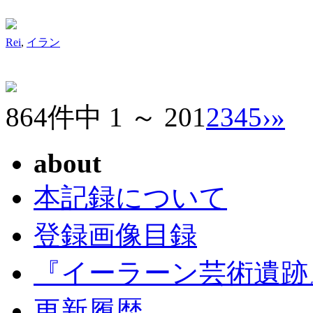
Rei
,
イラン
864件中 1 ～ 20
1
2
3
4
5
›
»
about
本記録について
登録画像目録
『イーラーン芸術遺跡
更新履歴