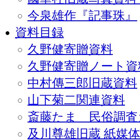
今泉雄作『記事珠』
資料目録
久野健寄贈資料
久野健寄贈ノート資
中村傳三郎旧蔵資料
山下菊二関連資料
斎藤たま 民俗調査
及川尊雄旧蔵 紙媒