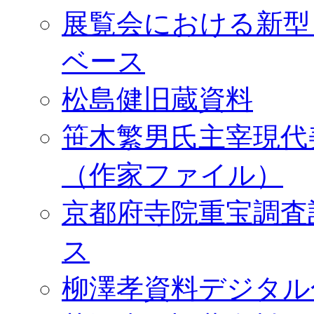
展覧会における新型
ベース
松島健旧蔵資料
笹木繁男氏主宰現代
（作家ファイル）
京都府寺院重宝調査
ス
柳澤孝資料デジタル