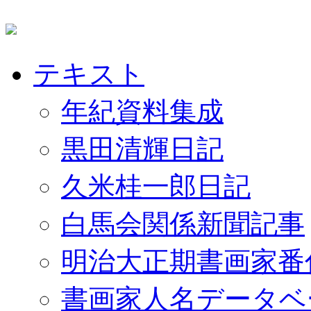
テキスト
年紀資料集成
黒田清輝日記
久米桂一郎日記
白馬会関係新聞記事
明治大正期書画家番
書画家人名データベ