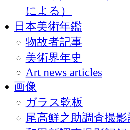
による）
日本美術年鑑
物故者記事
美術界年史
Art news articles
画像
ガラス乾板
尾高鮮之助調査撮影