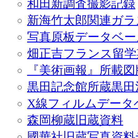
和田新調査撮影記録
新海竹太郎関連ガラ
写真原板データベー
畑正吉フランス留学
『美術画報』所載図
黒田記念館所蔵黒田
X線フィルムデータ
森岡柳蔵旧蔵資料
國華社旧蔵写真資料