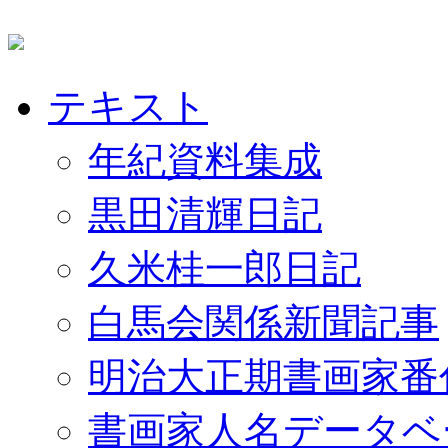
テキスト
年紀資料集成
黒田清輝日記
久米桂一郎日記
白馬会関係新聞記事
明治大正期書画家番
書画家人名データベ