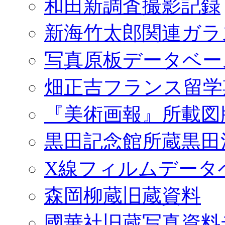
和田新調査撮影記録
新海竹太郎関連ガラ
写真原板データベー
畑正吉フランス留学
『美術画報』所載図
黒田記念館所蔵黒田
X線フィルムデータ
森岡柳蔵旧蔵資料
國華社旧蔵写真資料