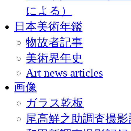
による）
日本美術年鑑
物故者記事
美術界年史
Art news articles
画像
ガラス乾板
尾高鮮之助調査撮影