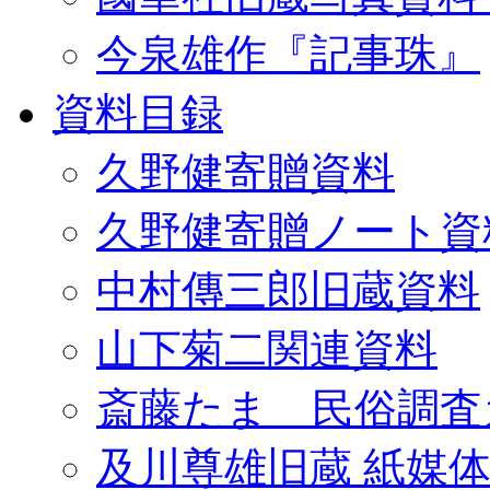
今泉雄作『記事珠』
資料目録
久野健寄贈資料
久野健寄贈ノート資
中村傳三郎旧蔵資料
山下菊二関連資料
斎藤たま 民俗調査
及川尊雄旧蔵 紙媒