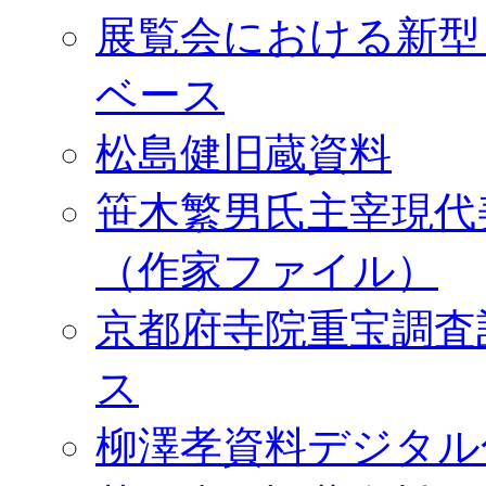
展覧会における新型
ベース
松島健旧蔵資料
笹木繁男氏主宰現代
（作家ファイル）
京都府寺院重宝調査
ス
柳澤孝資料デジタル