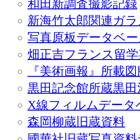
和田新調査撮影記録
新海竹太郎関連ガラ
写真原板データベー
畑正吉フランス留学
『美術画報』所載図
黒田記念館所蔵黒田
X線フィルムデータ
森岡柳蔵旧蔵資料
國華社旧蔵写真資料