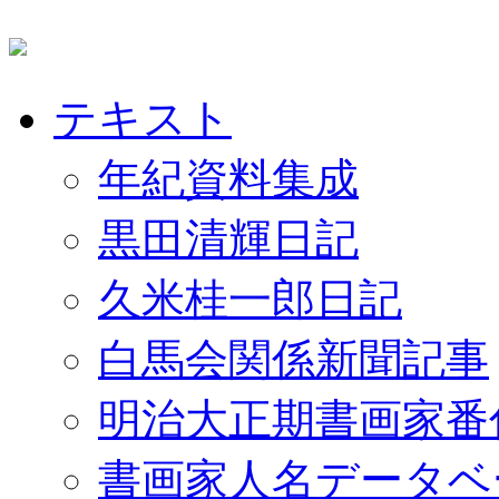
テキスト
年紀資料集成
黒田清輝日記
久米桂一郎日記
白馬会関係新聞記事
明治大正期書画家番
書画家人名データベ