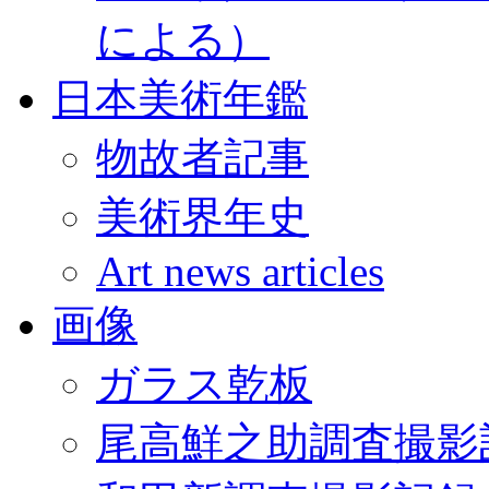
による）
日本美術年鑑
物故者記事
美術界年史
Art news articles
画像
ガラス乾板
尾高鮮之助調査撮影