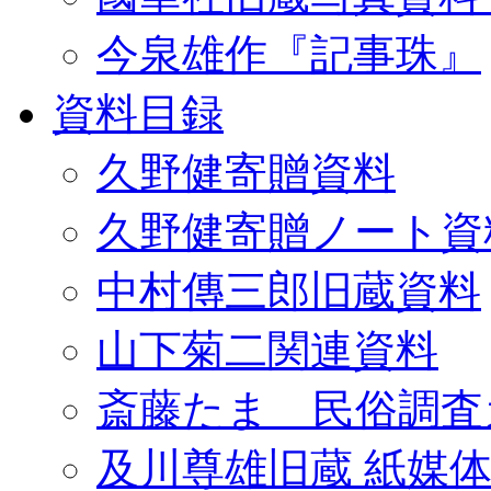
今泉雄作『記事珠』
資料目録
久野健寄贈資料
久野健寄贈ノート資
中村傳三郎旧蔵資料
山下菊二関連資料
斎藤たま 民俗調査
及川尊雄旧蔵 紙媒