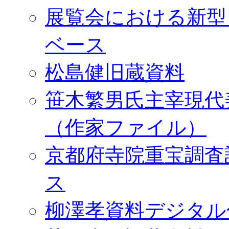
展覧会における新型
ベース
松島健旧蔵資料
笹木繁男氏主宰現代
（作家ファイル）
京都府寺院重宝調査
ス
柳澤孝資料デジタル