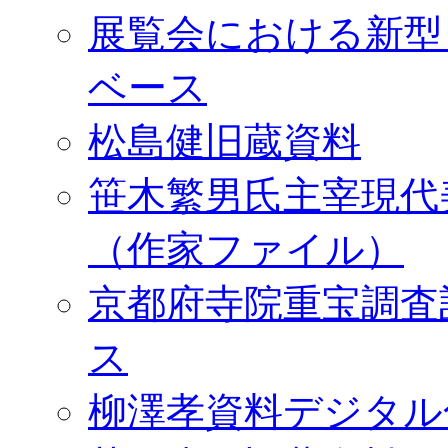
展覧会における新型
ベース
松島健旧蔵資料
笹木繁男氏主宰現代
（作家ファイル）
京都府寺院重宝調査
ス
柳澤孝資料デジタル