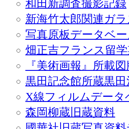
和田新調査撮影記録
新海竹太郎関連ガラ
写真原板データベー
畑正吉フランス留学
『美術画報』所載図
黒田記念館所蔵黒田
X線フィルムデータ
森岡柳蔵旧蔵資料
國華社旧蔵写真資料