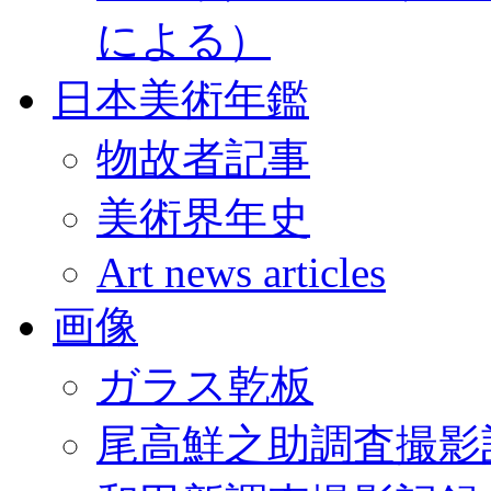
による）
日本美術年鑑
物故者記事
美術界年史
Art news articles
画像
ガラス乾板
尾高鮮之助調査撮影