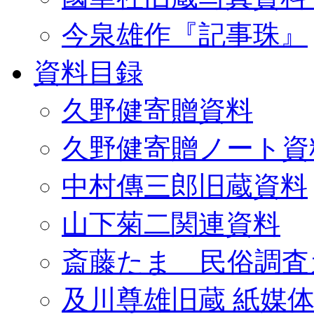
今泉雄作『記事珠』
資料目録
久野健寄贈資料
久野健寄贈ノート資
中村傳三郎旧蔵資料
山下菊二関連資料
斎藤たま 民俗調査
及川尊雄旧蔵 紙媒