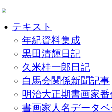
テキスト
年紀資料集成
黒田清輝日記
久米桂一郎日記
白馬会関係新聞記事
明治大正期書画家番
書画家人名データベ