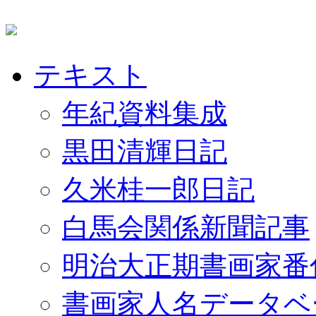
テキスト
年紀資料集成
黒田清輝日記
久米桂一郎日記
白馬会関係新聞記事
明治大正期書画家番
書画家人名データベ