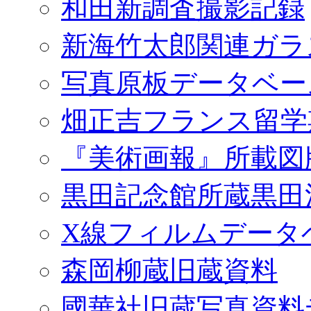
和田新調査撮影記録
新海竹太郎関連ガラ
写真原板データベー
畑正吉フランス留学
『美術画報』所載図
黒田記念館所蔵黒田
X線フィルムデータ
森岡柳蔵旧蔵資料
國華社旧蔵写真資料