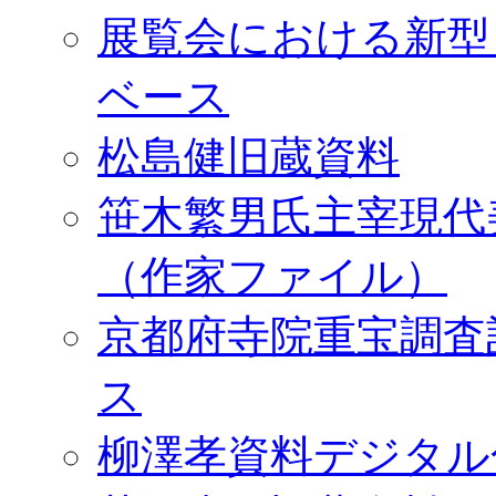
展覧会における新型
ベース
松島健旧蔵資料
笹木繁男氏主宰現代
（作家ファイル）
京都府寺院重宝調査
ス
柳澤孝資料デジタル