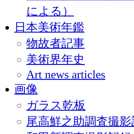
による）
日本美術年鑑
物故者記事
美術界年史
Art news articles
画像
ガラス乾板
尾高鮮之助調査撮影