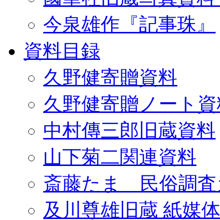
今泉雄作『記事珠』
資料目録
久野健寄贈資料
久野健寄贈ノート資
中村傳三郎旧蔵資料
山下菊二関連資料
斎藤たま 民俗調査
及川尊雄旧蔵 紙媒