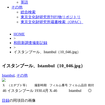
英語
その他
総合検索
東京文化財研究所刊行物リポジトリ
東京文化財研究所蔵書検索（OPAC）
HOME
>
和田新調査撮影記録
>
イスタンブール、Istambul（10_046.jpg）
イスタンブール、Istambul（10_046.jpg）
Istambul
,
その他
X
（エヂプト等）
撮影時期
フィルム番号
フィルム品目
焼付
46
イスタンブール
1930.4月
X-46
Istambul
◎
目録
の同項目の画像