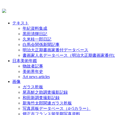
テキスト
年紀資料集成
黒田清輝日記
久米桂一郎日記
白馬会関係新聞記事
明治大正期書画家番付データベース
書画家人名データベース（明治大正期書画家番付
日本美術年鑑
物故者記事
美術界年史
Art news articles
画像
ガラス乾板
尾高鮮之助調査撮影記録
和田新調査撮影記録
新海竹太郎関連ガラス乾板
写真原板データベース（4×5カラー）
畑正吉フランス留学期写真資料