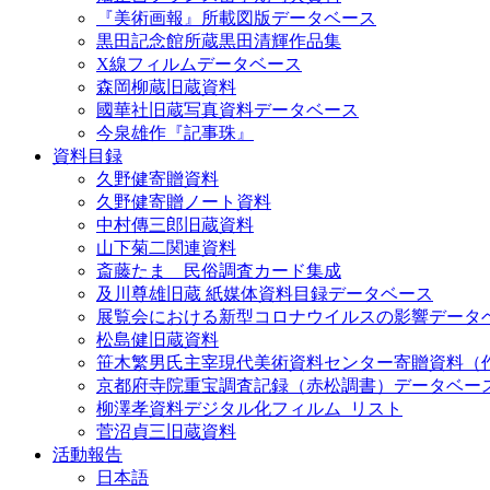
『美術画報』所載図版データベース
黒田記念館所蔵黒田清輝作品集
X線フィルムデータベース
森岡柳蔵旧蔵資料
國華社旧蔵写真資料データベース
今泉雄作『記事珠』
資料目録
久野健寄贈資料
久野健寄贈ノート資料
中村傳三郎旧蔵資料
山下菊二関連資料
斎藤たま 民俗調査カード集成
及川尊雄旧蔵 紙媒体資料目録データベース
展覧会における新型コロナウイルスの影響データ
松島健旧蔵資料
笹木繁男氏主宰現代美術資料センター寄贈資料（
京都府寺院重宝調査記録（赤松調書）データベー
柳澤孝資料デジタル化フィルム_リスト
菅沼貞三旧蔵資料
活動報告
日本語