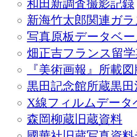
和田新調査撮影記録
新海竹太郎関連ガラ
写真原板データベー
畑正吉フランス留学
『美術画報』所載図
黒田記念館所蔵黒田
X線フィルムデータ
森岡柳蔵旧蔵資料
國華社旧蔵写真資料