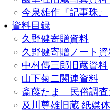
今泉雄作『記事珠』
資料目録
久野健寄贈資料
久野健寄贈ノート資
中村傳三郎旧蔵資料
山下菊二関連資料
斎藤たま 民俗調査
及川尊雄旧蔵 紙媒