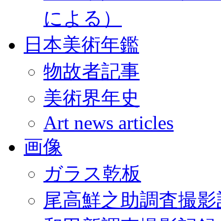
による）
日本美術年鑑
物故者記事
美術界年史
Art news articles
画像
ガラス乾板
尾高鮮之助調査撮影