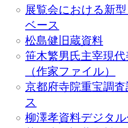
展覧会における新型
ベース
松島健旧蔵資料
笹木繁男氏主宰現代
（作家ファイル）
京都府寺院重宝調査
ス
柳澤孝資料デジタル