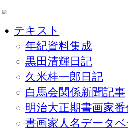
テキスト
年紀資料集成
黒田清輝日記
久米桂一郎日記
白馬会関係新聞記事
明治大正期書画家番
書画家人名データベ