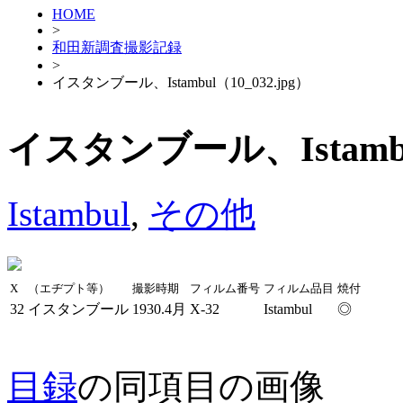
HOME
>
和田新調査撮影記録
>
イスタンブール、Istambul（10_032.jpg）
イスタンブール、Istambul
Istambul
,
その他
X
（エヂプト等）
撮影時期
フィルム番号
フィルム品目
焼付
32
イスタンブール
1930.4月
X-32
Istambul
◎
目録
の同項目の画像