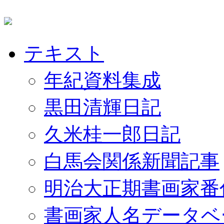
テキスト
年紀資料集成
黒田清輝日記
久米桂一郎日記
白馬会関係新聞記事
明治大正期書画家番
書画家人名データベ