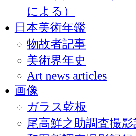
による）
日本美術年鑑
物故者記事
美術界年史
Art news articles
画像
ガラス乾板
尾高鮮之助調査撮影