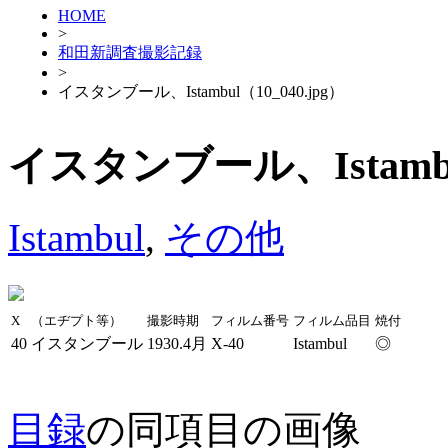
HOME
>
和田新調査撮影記録
>
イスタンブール、Istambul（10_040.jpg）
イスタンブール、Istambul
Istambul
,
その他
X
（エヂプト等）
撮影時期
フィルム番号
フィルム品目
焼付
40
イスタンブール
1930.4月
X-40
Istambul
◎
目録
の同項目の画像