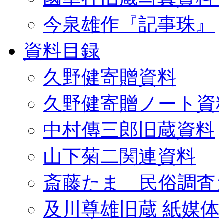
今泉雄作『記事珠』
資料目録
久野健寄贈資料
久野健寄贈ノート資
中村傳三郎旧蔵資料
山下菊二関連資料
斎藤たま 民俗調査
及川尊雄旧蔵 紙媒