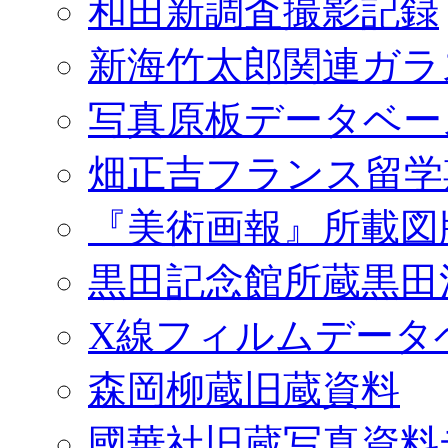
和田新調査撮影記録
新海竹太郎関連ガラ
写真原板データベー
畑正吉フランス留学
『美術画報』所載図
黒田記念館所蔵黒田
X線フィルムデータ
森岡柳蔵旧蔵資料
國華社旧蔵写真資料