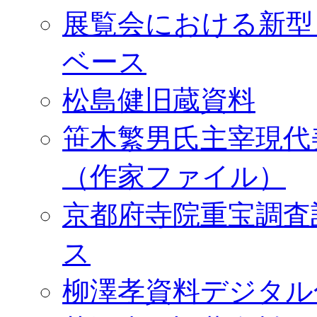
展覧会における新型
ベース
松島健旧蔵資料
笹木繁男氏主宰現代
（作家ファイル）
京都府寺院重宝調査
ス
柳澤孝資料デジタル