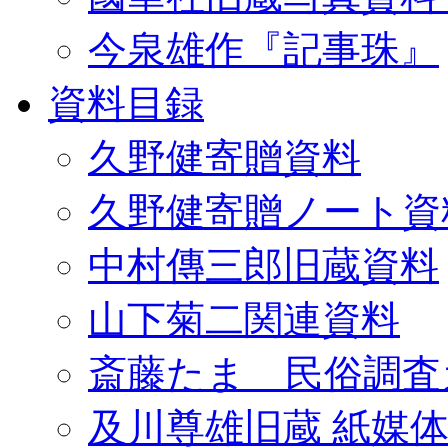
今泉雄作『記事珠』
資料目録
久野健寄贈資料
久野健寄贈ノート資
中村傳三郎旧蔵資料
山下菊二関連資料
斎藤たま 民俗調査
及川尊雄旧蔵 紙媒