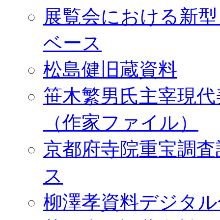
展覧会における新型
ベース
松島健旧蔵資料
笹木繁男氏主宰現代
（作家ファイル）
京都府寺院重宝調査
ス
柳澤孝資料デジタル