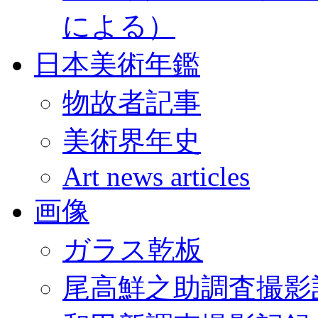
による）
日本美術年鑑
物故者記事
美術界年史
Art news articles
画像
ガラス乾板
尾高鮮之助調査撮影