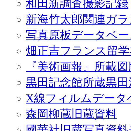
和田新調査撮影記録
新海竹太郎関連ガラ
写真原板データベー
畑正吉フランス留学
『美術画報』所載図
黒田記念館所蔵黒田
X線フィルムデータ
森岡柳蔵旧蔵資料
國華社旧蔵写真資料