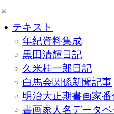
テキスト
年紀資料集成
黒田清輝日記
久米桂一郎日記
白馬会関係新聞記事
明治大正期書画家番
書画家人名データベ