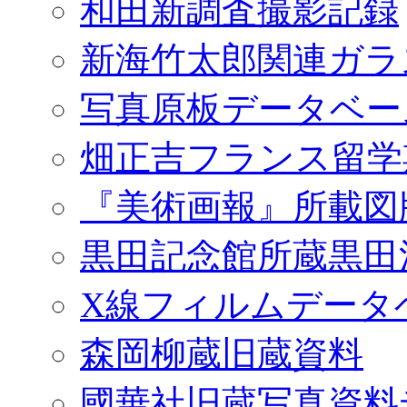
和田新調査撮影記録
新海竹太郎関連ガラ
写真原板データベー
畑正吉フランス留学
『美術画報』所載図
黒田記念館所蔵黒田
X線フィルムデータ
森岡柳蔵旧蔵資料
國華社旧蔵写真資料