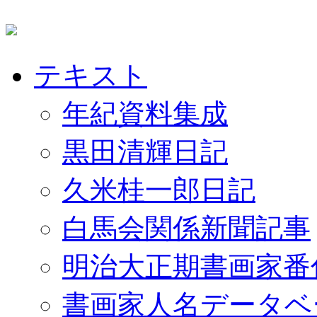
テキスト
年紀資料集成
黒田清輝日記
久米桂一郎日記
白馬会関係新聞記事
明治大正期書画家番
書画家人名データベ