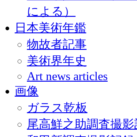
による）
日本美術年鑑
物故者記事
美術界年史
Art news articles
画像
ガラス乾板
尾高鮮之助調査撮影