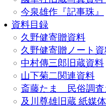
今泉雄作『記事珠』
資料目録
久野健寄贈資料
久野健寄贈ノート資
中村傳三郎旧蔵資料
山下菊二関連資料
斎藤たま 民俗調査
及川尊雄旧蔵 紙媒