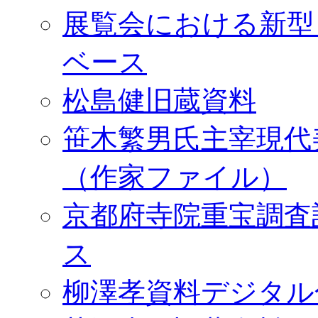
展覧会における新型
ベース
松島健旧蔵資料
笹木繁男氏主宰現代
（作家ファイル）
京都府寺院重宝調査
ス
柳澤孝資料デジタル