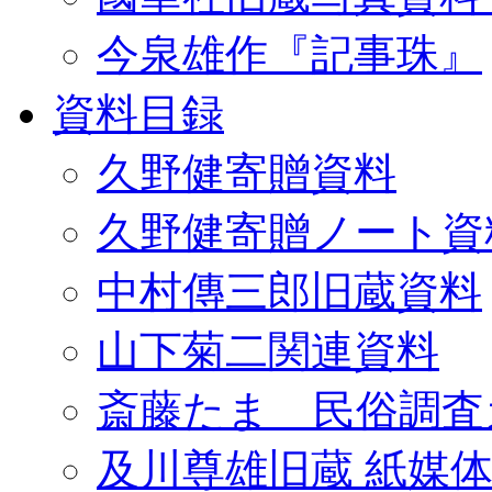
今泉雄作『記事珠』
資料目録
久野健寄贈資料
久野健寄贈ノート資
中村傳三郎旧蔵資料
山下菊二関連資料
斎藤たま 民俗調査
及川尊雄旧蔵 紙媒