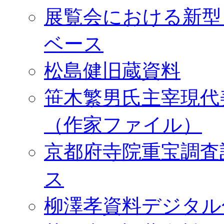
展覧会における新型
ベース
松島健旧蔵資料
笹木繁男氏主宰現代
（作家ファイル）
京都府寺院重宝調査
ス
柳澤孝資料デジタル