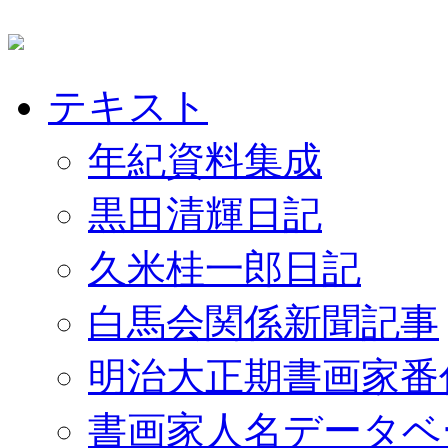
テキスト
年紀資料集成
黒田清輝日記
久米桂一郎日記
白馬会関係新聞記事
明治大正期書画家番
書画家人名データベ