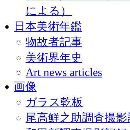
による）
日本美術年鑑
物故者記事
美術界年史
Art news articles
画像
ガラス乾板
尾高鮮之助調査撮影