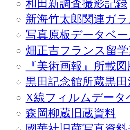
和田新調査撮影記録
新海竹太郎関連ガラ
写真原板データベー
畑正吉フランス留学
『美術画報』所載図
黒田記念館所蔵黒田
X線フィルムデータ
森岡柳蔵旧蔵資料
國華社旧蔵写真資料