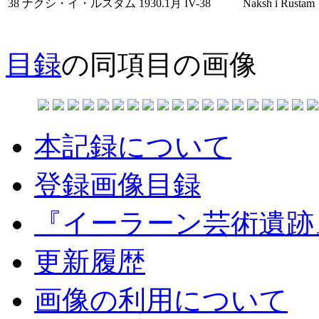
38
ナクシ・イ・ルスタム
1930.1月
IV-38
Naksh i Rustam
目録
の同項目の画像
本記録について
登録画像目録
『イーラーン芸術遺跡
更新履歴
画像の利用について