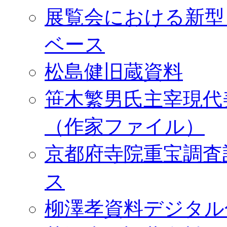
展覧会における新型
ベース
松島健旧蔵資料
笹木繁男氏主宰現代
（作家ファイル）
京都府寺院重宝調査
ス
柳澤孝資料デジタル