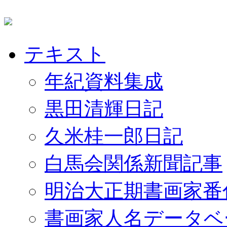
テキスト
年紀資料集成
黒田清輝日記
久米桂一郎日記
白馬会関係新聞記事
明治大正期書画家番
書画家人名データベ