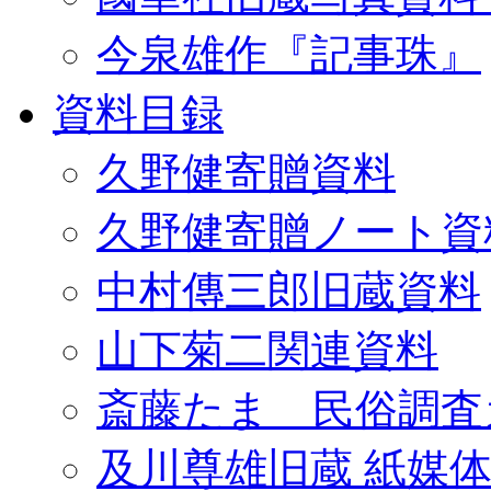
今泉雄作『記事珠』
資料目録
久野健寄贈資料
久野健寄贈ノート資
中村傳三郎旧蔵資料
山下菊二関連資料
斎藤たま 民俗調査
及川尊雄旧蔵 紙媒