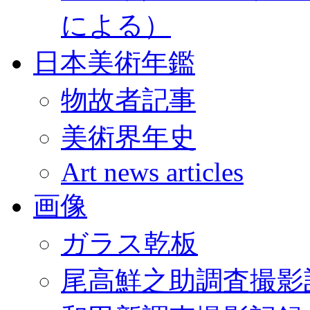
による）
日本美術年鑑
物故者記事
美術界年史
Art news articles
画像
ガラス乾板
尾高鮮之助調査撮影