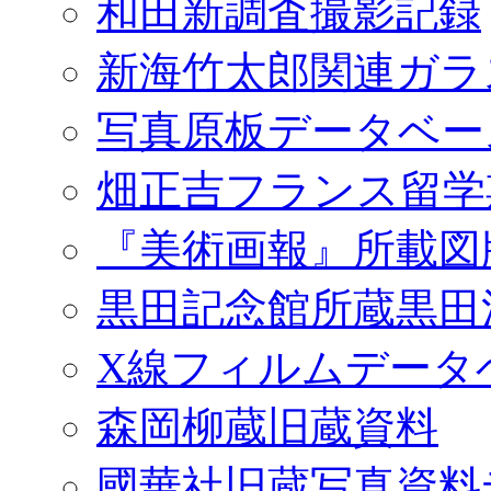
和田新調査撮影記録
新海竹太郎関連ガラ
写真原板データベー
畑正吉フランス留学
『美術画報』所載図
黒田記念館所蔵黒田
X線フィルムデータ
森岡柳蔵旧蔵資料
國華社旧蔵写真資料