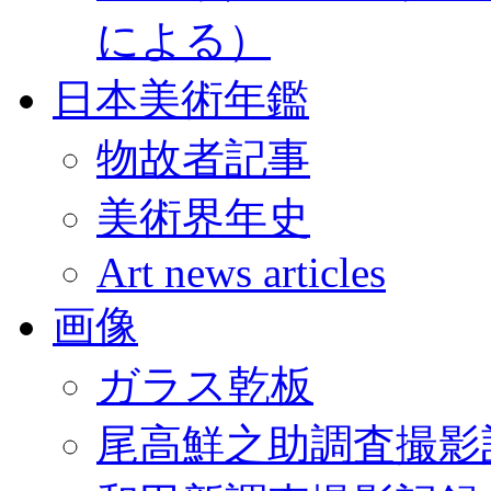
による）
日本美術年鑑
物故者記事
美術界年史
Art news articles
画像
ガラス乾板
尾高鮮之助調査撮影