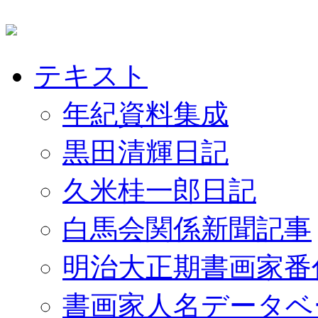
テキスト
年紀資料集成
黒田清輝日記
久米桂一郎日記
白馬会関係新聞記事
明治大正期書画家番
書画家人名データベ