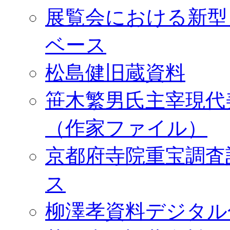
展覧会における新型
ベース
松島健旧蔵資料
笹木繁男氏主宰現代
（作家ファイル）
京都府寺院重宝調査
ス
柳澤孝資料デジタル