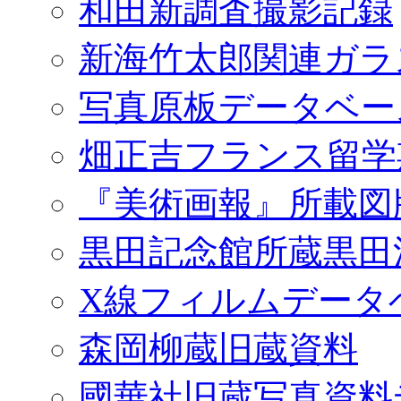
和田新調査撮影記録
新海竹太郎関連ガラ
写真原板データベー
畑正吉フランス留学
『美術画報』所載図
黒田記念館所蔵黒田
X線フィルムデータ
森岡柳蔵旧蔵資料
國華社旧蔵写真資料