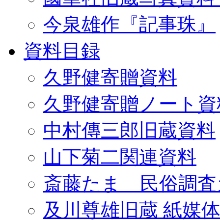
今泉雄作『記事珠』
資料目録
久野健寄贈資料
久野健寄贈ノート資
中村傳三郎旧蔵資料
山下菊二関連資料
斎藤たま 民俗調査
及川尊雄旧蔵 紙媒