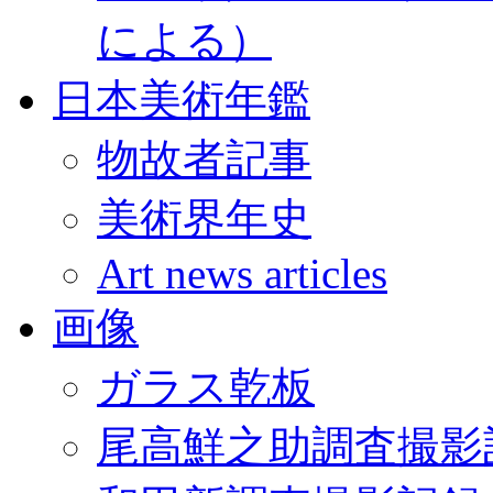
による）
日本美術年鑑
物故者記事
美術界年史
Art news articles
画像
ガラス乾板
尾高鮮之助調査撮影