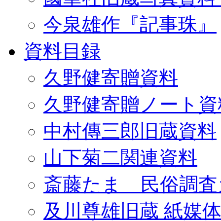
今泉雄作『記事珠』
資料目録
久野健寄贈資料
久野健寄贈ノート資
中村傳三郎旧蔵資料
山下菊二関連資料
斎藤たま 民俗調査
及川尊雄旧蔵 紙媒