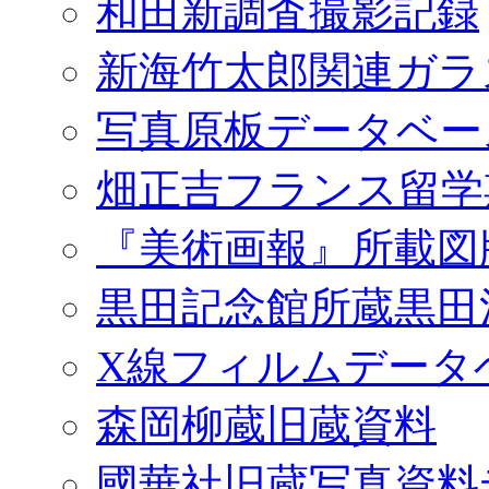
和田新調査撮影記録
新海竹太郎関連ガラ
写真原板データベー
畑正吉フランス留学
『美術画報』所載図
黒田記念館所蔵黒田
X線フィルムデータ
森岡柳蔵旧蔵資料
國華社旧蔵写真資料