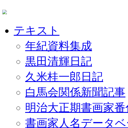
テキスト
年紀資料集成
黒田清輝日記
久米桂一郎日記
白馬会関係新聞記事
明治大正期書画家番
書画家人名データベ