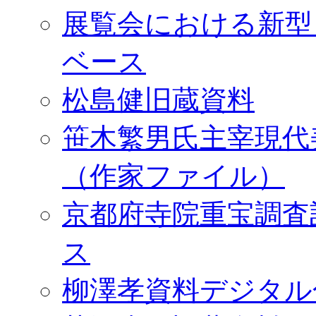
展覧会における新型
ベース
松島健旧蔵資料
笹木繁男氏主宰現代
（作家ファイル）
京都府寺院重宝調査
ス
柳澤孝資料デジタル