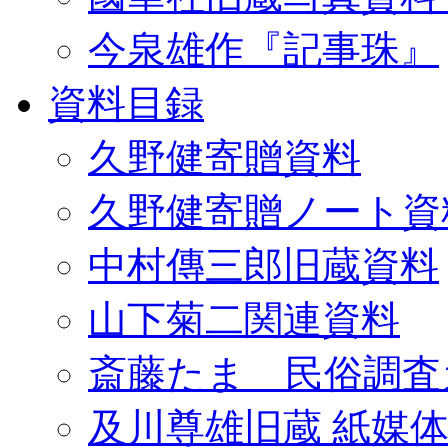
今泉雄作『記事珠』
資料目録
久野健寄贈資料
久野健寄贈ノート資
中村傳三郎旧蔵資料
山下菊二関連資料
斎藤たま 民俗調査
及川尊雄旧蔵 紙媒