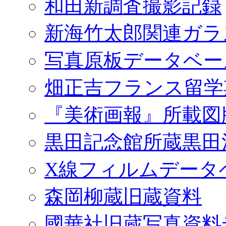
和田新調査撮影記録
新海竹太郎関連ガラ
写真原板データベー
畑正吉フランス留学
『美術画報』所載図
黒田記念館所蔵黒田
X線フィルムデータ
森岡柳蔵旧蔵資料
國華社旧蔵写真資料