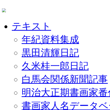
テキスト
年紀資料集成
黒田清輝日記
久米桂一郎日記
白馬会関係新聞記事
明治大正期書画家番
書画家人名データベ