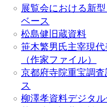
展覧会における新型
ベース
松島健旧蔵資料
笹木繁男氏主宰現代
（作家ファイル）
京都府寺院重宝調査
ス
柳澤孝資料デジタル