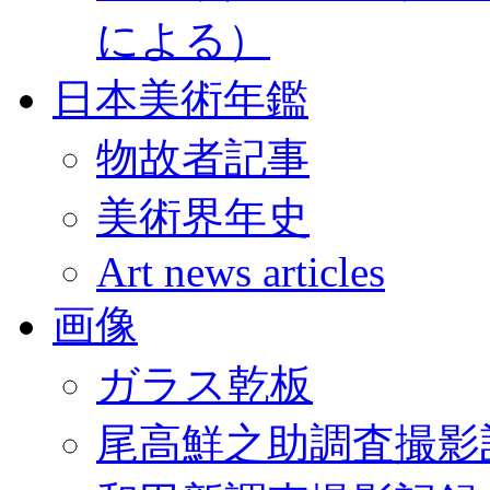
による）
日本美術年鑑
物故者記事
美術界年史
Art news articles
画像
ガラス乾板
尾高鮮之助調査撮影