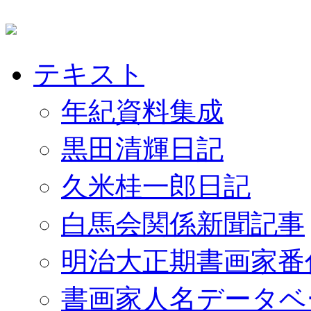
テキスト
年紀資料集成
黒田清輝日記
久米桂一郎日記
白馬会関係新聞記事
明治大正期書画家番
書画家人名データベ