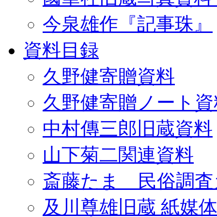
今泉雄作『記事珠』
資料目録
久野健寄贈資料
久野健寄贈ノート資
中村傳三郎旧蔵資料
山下菊二関連資料
斎藤たま 民俗調査
及川尊雄旧蔵 紙媒