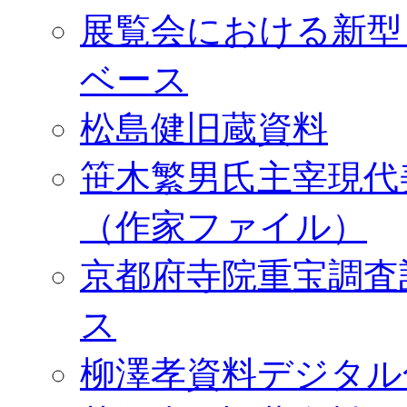
展覧会における新型
ベース
松島健旧蔵資料
笹木繁男氏主宰現代
（作家ファイル）
京都府寺院重宝調査
ス
柳澤孝資料デジタル