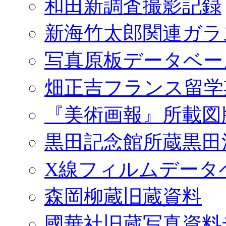
和田新調査撮影記録
新海竹太郎関連ガラ
写真原板データベー
畑正吉フランス留学
『美術画報』所載図
黒田記念館所蔵黒田
X線フィルムデータ
森岡柳蔵旧蔵資料
國華社旧蔵写真資料