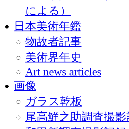
による）
日本美術年鑑
物故者記事
美術界年史
Art news articles
画像
ガラス乾板
尾高鮮之助調査撮影